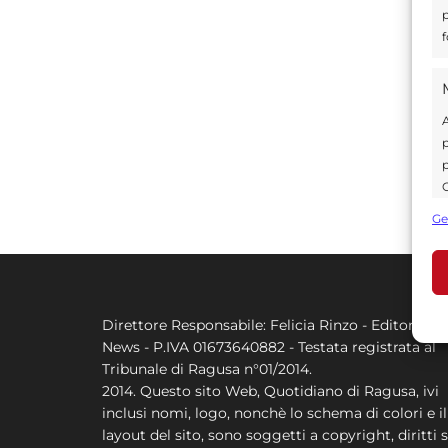
p
f
A
p
p
C
s
Ge
U
A
Direttore Responsabile: Felicia Rinzo - Editore Q
C
News - P.IVA 01673640882 - Testata registrata al
Tribunale di Ragusa n°01/2014.
2014. Questo sito Web, Quotidiano di Ragusa, ivi
inclusi nomi, logo, nonchè lo schema di colori e il
layout del sito, sono soggetti a copyright, diritti s