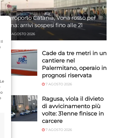
Aeroporto Catania, Vona rosso per
Etna: arrivi sospesi fino alle 21
7 AGOSTO 2026
Il
e
Cade da tre metri in un
cantiere nel
Palermitano, operaio in
prognosi riservata
 Le
7 AGOSTO 2026
e
do
Ragusa, viola il divieto
o
di avvicinamento più
volte: 31enne finisce in
carcere
7 AGOSTO 2026