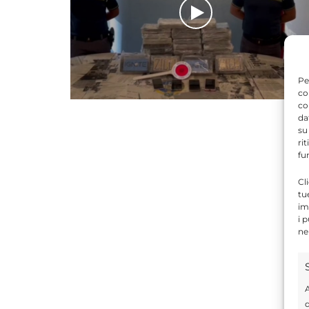
Pe
co
co
da
su
ri
fu
Cl
tu
im
i 
ne
A
d