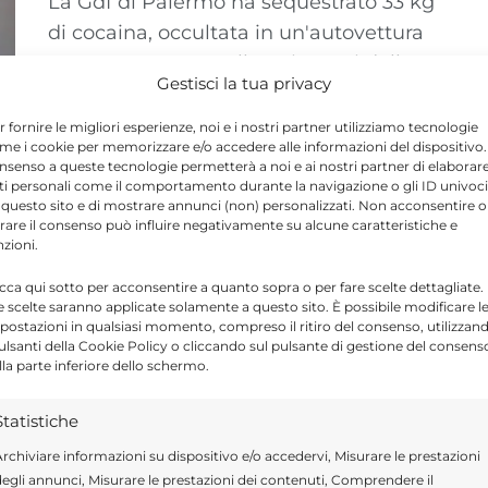
La Gdf di Palermo ha sequestrato 33 kg
di cocaina, occultata in un'autovettura
sottoposta a controllo nei pressi dello
Gestisci la tua privacy
svincolo ...
r fornire le migliori esperienze, noi e i nostri partner utilizziamo tecnologie
me i cookie per memorizzare e/o accedere alle informazioni del dispositivo. 
nsenso a queste tecnologie permetterà a noi e ai nostri partner di elaborar
ti personali come il comportamento durante la navigazione o gli ID univoci
 questo sito e di mostrare annunci (non) personalizzati. Non acconsentire o
tirare il consenso può influire negativamente su alcune caratteristiche e
nzioni.
icca qui sotto per acconsentire a quanto sopra o per fare scelte dettagliate.
e scelte saranno applicate solamente a questo sito. È possibile modificare l
postazioni in qualsiasi momento, compreso il ritiro del consenso, utilizzan
pulsanti della Cookie Policy o cliccando sul pulsante di gestione del consens
lla parte inferiore dello schermo.
Statistiche
rchiviare informazioni su dispositivo e/o accedervi, Misurare le prestazioni
egli annunci, Misurare le prestazioni dei contenuti, Comprendere il