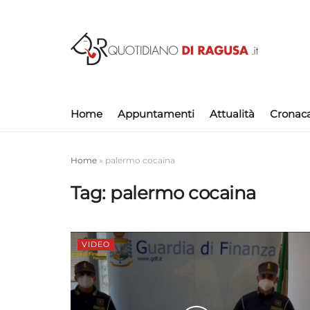
Home
Appuntamenti
Attualità
Cronac
Home
»
palermo cocaina
Tag:
palermo cocaina
VIDEO