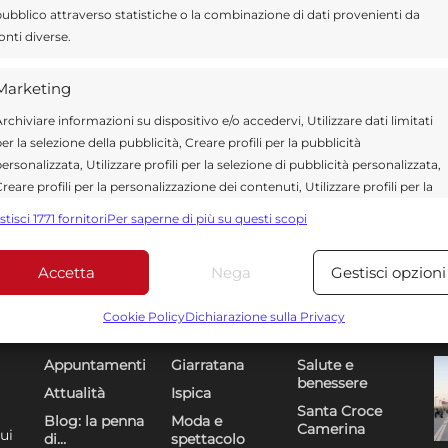
ubblico attraverso statistiche o la combinazione di dati provenienti da
onti diverse.
Marketing
rchiviare informazioni su dispositivo e/o accedervi, Utilizzare dati limitati
er la selezione della pubblicità, Creare profili per la pubblicità
ersonalizzata, Utilizzare profili per la selezione di pubblicità personalizzata,
reare profili per la personalizzazione dei contenuti, Utilizzare profili per la
elezione di contenuti personalizzati, Sviluppare e migliorare i servizi,
stisci 1771 fornitori
Per saperne di più su questi scopi
tilizzare dati limitati per la selezione dei contenuti.
Accetta
Nega
Gestisci opzioni
Funzionalità
Sempre attiv
bbinare e combinare dati provenienti da altre fonti di dati,
Cookie Policy
Dichiarazione sulla Privacy
Sezioni
U
DR
ollegare diversi dispositivi, Identificare i dispositivi in base
alle informazioni trasmesse automaticamente.
Appuntamenti
Giarratana
Salute e
benessere
Attualità
Ispica
Utilizzare dati di geolocalizzazione precisi, Riconoscere i
Santa Croce
Blog: la penna
Moda e
Camerina
dispositivi in base a informazioni richieste attivamente.
ui
di…
spettacolo