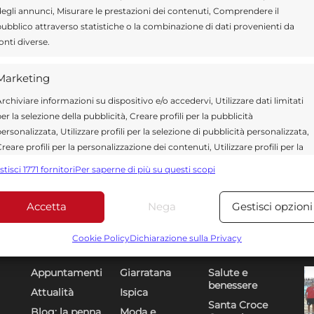
egli annunci, Misurare le prestazioni dei contenuti, Comprendere il
ubblico attraverso statistiche o la combinazione di dati provenienti da
onti diverse.
Marketing
rchiviare informazioni su dispositivo e/o accedervi, Utilizzare dati limitati
er la selezione della pubblicità, Creare profili per la pubblicità
ersonalizzata, Utilizzare profili per la selezione di pubblicità personalizzata,
reare profili per la personalizzazione dei contenuti, Utilizzare profili per la
elezione di contenuti personalizzati, Sviluppare e migliorare i servizi,
stisci 1771 fornitori
Per saperne di più su questi scopi
tilizzare dati limitati per la selezione dei contenuti.
Accetta
Nega
Gestisci opzioni
Funzionalità
Sempre attiv
bbinare e combinare dati provenienti da altre fonti di dati,
Cookie Policy
Dichiarazione sulla Privacy
Sezioni
U
DR
ollegare diversi dispositivi, Identificare i dispositivi in base
alle informazioni trasmesse automaticamente.
Appuntamenti
Giarratana
Salute e
benessere
Attualità
Ispica
Utilizzare dati di geolocalizzazione precisi, Riconoscere i
Santa Croce
Blog: la penna
Moda e