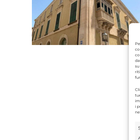
Pe
co
co
da
su
ri
fu
Cl
tu
im
i 
ne
A