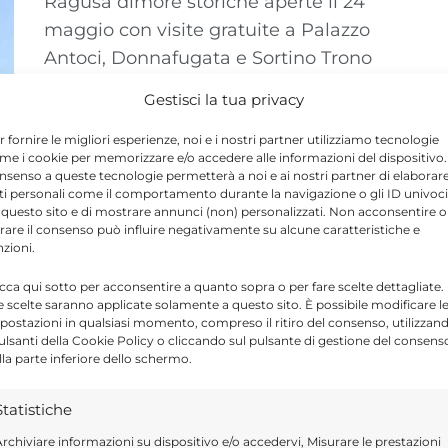
Ragusa dimore storiche aperte il 24
maggio con visite gratuite a Palazzo
Antoci, Donnafugata e Sortino Trono
Gestisci la tua privacy
r fornire le migliori esperienze, noi e i nostri partner utilizziamo tecnologie
me i cookie per memorizzare e/o accedere alle informazioni del dispositivo. 
nsenso a queste tecnologie permetterà a noi e ai nostri partner di elaborar
ti personali come il comportamento durante la navigazione o gli ID univoci
 questo sito e di mostrare annunci (non) personalizzati. Non acconsentire o
tirare il consenso può influire negativamente su alcune caratteristiche e
nzioni.
icca qui sotto per acconsentire a quanto sopra o per fare scelte dettagliate.
e scelte saranno applicate solamente a questo sito. È possibile modificare l
postazioni in qualsiasi momento, compreso il ritiro del consenso, utilizzan
pulsanti della Cookie Policy o cliccando sul pulsante di gestione del consens
lla parte inferiore dello schermo.
Statistiche
rchiviare informazioni su dispositivo e/o accedervi, Misurare le prestazioni