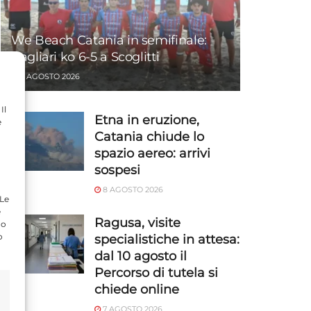
We Beach Catania in semifinale:
Cagliari ko 6-5 a Scoglitti
8 AGOSTO 2026
Il
Etna in eruzione,
e
Catania chiude lo
spazio aereo: arrivi
sospesi
8 AGOSTO 2026
 Le
e
Ragusa, visite
do
o
specialistiche in attesa:
dal 10 agosto il
Percorso di tutela si
chiede online
7 AGOSTO 2026