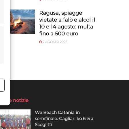
Ragusa, spiagge
vietate a falò e alcol il
10 e 14 agosto: multa
fino a 500 euro
7 AGOSTO 2026
o
ltime notizie
We Beach Catania in
semifinale: Cagliari ko 6-5 a
Scoglitti