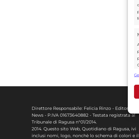
d
p
f
A
p
p
C
s
Ge
U
A
Direttore Responsabile: Felicia Rinzo - Editore Q
C
News - P.IVA 01673640882 - Testata registrata al
Tribunale di Ragusa n°01/2014.
2014. Questo sito Web, Quotidiano di Ragusa, ivi
inclusi nomi, logo, nonchè lo schema di colori e il