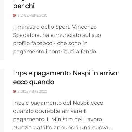
dispositivi in base a informazioni richieste attivamente.
per chi
19 DICEMBRE 2020
Garantire la sicurezza, prevenire e rilevare frodi,
correggere errori, Erogare e presentare
Il ministro dello Sport, Vincenzo
Sempre attiv
pubblicità e contenuto, Salvare e comunicare le
Spadafora, ha annunciato sul suo
scelte sulla privacy.
profilo facebook che sono in
pagamento i contributi a fondo ...
Inps e pagamento Naspi in arrivo:
ecco quando
12 DICEMBRE 2020
Inps e pagamento del Naspi: ecco
quando dovrebbe arrivare il
pagamento. Il Ministro del Lavoro
Nunzia Catalfo annuncia una nuova ...