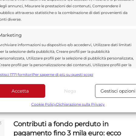
gennaio 2021
egli annunci, Misurare le prestazioni dei contenuti, Comprendere il
ubblico attraverso statistiche o la combinazione di dati provenienti da
onti diverse.
Marketing
Ragusa, in pagamento le
pensioni di gennaio 2021
rchiviare informazioni su dispositivo e/o accedervi, Utilizzare dati limitati
er la selezione della pubblicità, Creare profili per la pubblicità
28 DICEMBRE 2020
ersonalizzata, Utilizzare profili per la selezione di pubblicità personalizzata,
reare profili per la personalizzazione dei contenuti, Utilizzare profili per la
Poste Italiane annuncia che da oggi, 20
elezione di contenuti personalizzati, Sviluppare e migliorare i servizi,
stisci 1771 fornitori
Per saperne di più su questi scopi
dicembre 2020, sono in pagamento le
tilizzare dati limitati per la selezione dei contenuti.
pensioni di gennaio 2021. I pagamenti
Accetta
Nega
Gestisci opzioni
in ...
Funzionalità
Sempre attiv
bbinare e combinare dati provenienti da altre fonti di dati,
Cookie Policy
Dichiarazione sulla Privacy
ollegare diversi dispositivi, Identificare i dispositivi in base
alle informazioni trasmesse automaticamente.
Contributi a fondo perduto in
pagamento fino 3 mila euro: ecco
Utilizzare dati di geolocalizzazione precisi, Riconoscere i