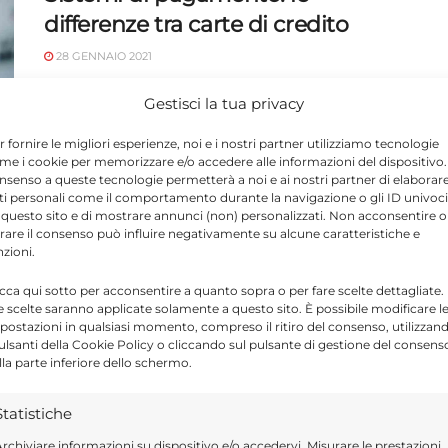
differenze tra carte di credito
28 GENNAIO 2021
Sistemi di pagamento: le differenze tra
Gestisci la tua privacy
carte di credito, di debito e prepagate
r fornire le migliori esperienze, noi e i nostri partner utilizziamo tecnologie
me i cookie per memorizzare e/o accedere alle informazioni del dispositivo. 
nsenso a queste tecnologie permetterà a noi e ai nostri partner di elaborar
ti personali come il comportamento durante la navigazione o gli ID univoci
 questo sito e di mostrare annunci (non) personalizzati. Non acconsentire o
tirare il consenso può influire negativamente su alcune caratteristiche e
nzioni.
Inps Ragusa, proroga
icca qui sotto per acconsentire a quanto sopra o per fare scelte dettagliate.
versamento del 16 gennaio
e scelte saranno applicate solamente a questo sito. È possibile modificare l
postazioni in qualsiasi momento, compreso il ritiro del consenso, utilizzan
15 GENNAIO 2021
pulsanti della Cookie Policy o cliccando sul pulsante di gestione del consens
lla parte inferiore dello schermo.
Inps: Emergenza epidemiologica da
COVID-19. Proroga versamento del 16
Statistiche
gennaio 2021. Il pagamento entro il 31
rchiviare informazioni su dispositivo e/o accedervi, Misurare le prestazioni