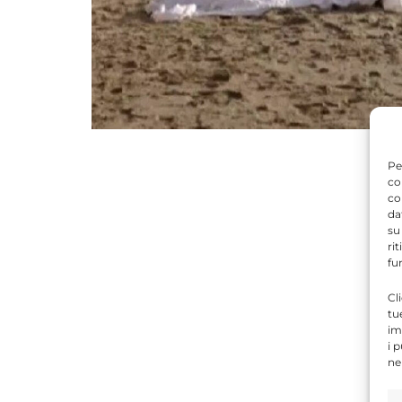
Pe
co
co
da
su
ri
fu
Cl
tu
im
i 
ne