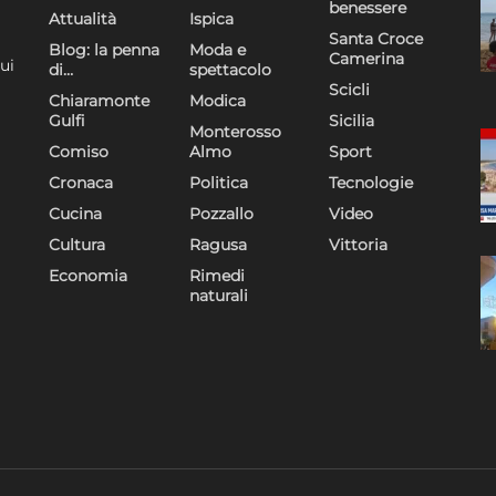
benessere
Attualità
Ispica
Utilizzare dati di geolocalizzazione precisi, Riconoscere i
Santa Croce
Blog: la penna
Moda e
dispositivi in base a informazioni richieste attivamente.
Camerina
ui
di…
spettacolo
Scicli
Chiaramonte
Modica
Garantire la sicurezza, prevenire e rilevare frodi,
Gulfi
Sicilia
Monterosso
correggere errori, Erogare e presentare
Comiso
Almo
Sport
Sempre attiv
pubblicità e contenuto, Salvare e comunicare le
Cronaca
Politica
Tecnologie
scelte sulla privacy.
Cucina
Pozzallo
Video
Cultura
Ragusa
Vittoria
Economia
Rimedi
naturali