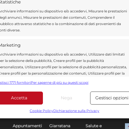
Statistiche
rchiviare informazioni su dispositivo e/o accedervi, Misurare le prestazioni
egli annunci, Misurare le prestazioni dei contenuti, Comprendere il
ubblico attraverso statistiche o la combinazione di dati provenienti da
onti diverse.
Marketing
rchiviare informazioni su dispositivo e/o accedervi, Utilizzare dati limitati
er la selezione della pubblicità, Creare profili per la pubblicità
ersonalizzata, Utilizzare profili per la selezione di pubblicità personalizzata,
reare profili per la personalizzazione dei contenuti, Utilizzare profili per la
elezione di contenuti personalizzati, Sviluppare e migliorare i servizi,
stisci 1771 fornitori
Per saperne di più su questi scopi
tilizzare dati limitati per la selezione dei contenuti.
Accetta
Nega
Gestisci opzioni
Funzionalità
Sempre attiv
bbinare e combinare dati provenienti da altre fonti di dati,
Cookie Policy
Dichiarazione sulla Privacy
Sezioni
U
DR
ollegare diversi dispositivi, Identificare i dispositivi in base
alle informazioni trasmesse automaticamente.
Appuntamenti
Giarratana
Salute e