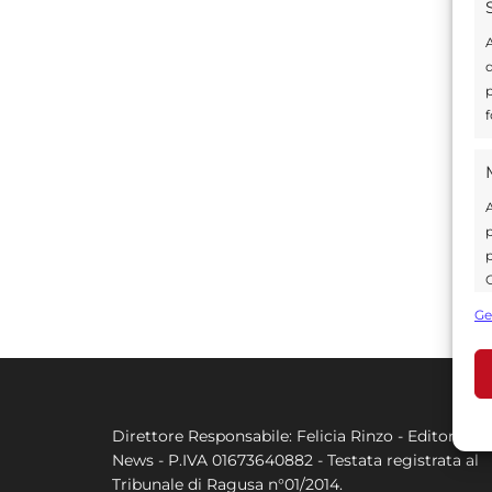
A
d
p
f
A
p
p
C
s
Ge
U
A
Direttore Responsabile: Felicia Rinzo - Editore Q
C
News - P.IVA 01673640882 - Testata registrata al
Tribunale di Ragusa n°01/2014.