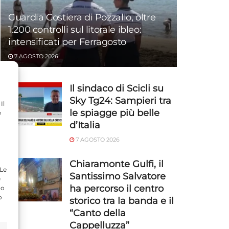
Guardia Costiera di Pozzallo, oltre
1.200 controlli sul litorale ibleo:
intensificati per Ferragosto
7 AGOSTO 2026
Il sindaco di Scicli su
Sky Tg24: Sampieri tra
Il
le spiagge più belle
e
d’Italia
7 AGOSTO 2026
Chiaramonte Gulfi, il
 Le
Santissimo Salvatore
e
ha percorso il centro
do
o
storico tra la banda e il
“Canto della
Cappelluzza”