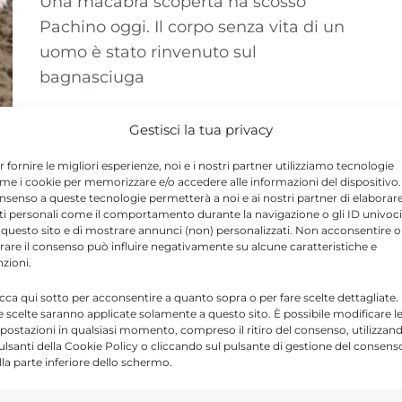
Una macabra scoperta ha scosso
Pachino oggi. Il corpo senza vita di un
uomo è stato rinvenuto sul
bagnasciuga
Gestisci la tua privacy
r fornire le migliori esperienze, noi e i nostri partner utilizziamo tecnologie
me i cookie per memorizzare e/o accedere alle informazioni del dispositivo. 
nsenso a queste tecnologie permetterà a noi e ai nostri partner di elaborar
ti personali come il comportamento durante la navigazione o gli ID univoci
 questo sito e di mostrare annunci (non) personalizzati. Non acconsentire o
tirare il consenso può influire negativamente su alcune caratteristiche e
nzioni.
icca qui sotto per acconsentire a quanto sopra o per fare scelte dettagliate.
e scelte saranno applicate solamente a questo sito. È possibile modificare l
postazioni in qualsiasi momento, compreso il ritiro del consenso, utilizzan
pulsanti della Cookie Policy o cliccando sul pulsante di gestione del consens
lla parte inferiore dello schermo.