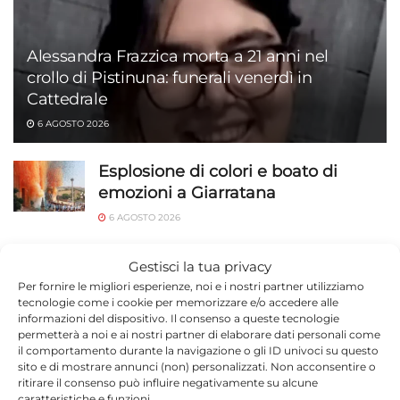
Alessandra Frazzica morta a 21 anni nel
crollo di Pistinuna: funerali venerdì in
Cattedrale
6 AGOSTO 2026
Esplosione di colori e boato di
emozioni a Giarratana
6 AGOSTO 2026
INPS taglia le pensioni del 5% da
Gestisci la tua privacy
agosto: chi rischia e come mettersi
Per fornire le migliori esperienze, noi e i nostri partner utilizziamo
in regola entro settembre
tecnologie come i cookie per memorizzare e/o accedere alle
informazioni del dispositivo. Il consenso a queste tecnologie
6 AGOSTO 2026
permetterà a noi e ai nostri partner di elaborare dati personali come
il comportamento durante la navigazione o gli ID univoci su questo
Scuola: assunzioni in tutte le
sito e di mostrare annunci (non) personalizzati. Non acconsentire o
categorie del personale scolastico
ritirare il consenso può influire negativamente su alcune
caratteristiche e funzioni.