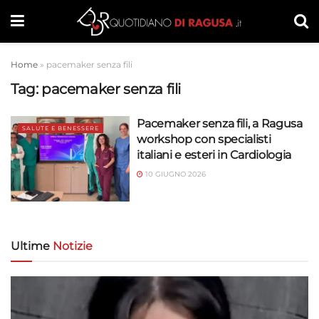
Home
»
pacemaker senza fili
Tag:
pacemaker senza fili
Pacemaker senza fili, a Ragusa
SALUTE E BENESSERE
workshop con specialisti
italiani e esteri in Cardiologia
10 GIUGNO 2026
Ultime
Notizie