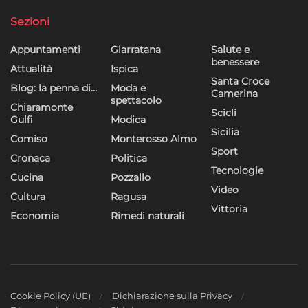
dei contenuti, Utilizzare profili per la selezione di contenuti
personalizzati, Sviluppare e migliorare i servizi, Utilizzare dati
Sezioni
limitati per la selezione dei contenuti.
Appuntamenti
Giarratana
Salute e
benessere
Funzionalità
Sempre attivo
Attualità
Ispica
Santa Croce
Blog: la penna di…
Moda e
Abbinare e combinare dati provenienti da altre
Camerina
spettacolo
fonti di dati, Collegare diversi dispositivi,
Chiaramonte
Scicli
Identificare i dispositivi in base alle informazioni
Gulfi
Modica
Sicilia
trasmesse automaticamente.
Comiso
Monterosso Almo
Sport
Cronaca
Politica
Utilizzare dati di geolocalizzazione precisi,
Tecnologie
Cucina
Pozzallo
Riconoscere i dispositivi in base a informazioni
Video
Cultura
Ragusa
richieste attivamente.
Vittoria
Economia
Rimedi naturali
Garantire la sicurezza, prevenire e
rilevare frodi, correggere errori, Erogare
e presentare pubblicità e contenuto,
Sempre attivo
Salvare e comunicare le scelte sulla
privacy.
Cookie Policy (UE)
Dichiarazione sulla Privacy