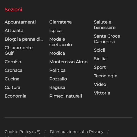
dei contenuti, Utilizzare profili per la selezione di contenuti
personalizzati, Sviluppare e migliorare i servizi, Utilizzare dati
Sezioni
limitati per la selezione dei contenuti.
Appuntamenti
Giarratana
Salute e
benessere
Funzionalità
Sempre attivo
Attualità
Ispica
Santa Croce
Blog: la penna di…
Moda e
Abbinare e combinare dati provenienti da altre
Camerina
spettacolo
fonti di dati, Collegare diversi dispositivi,
Chiaramonte
Scicli
Identificare i dispositivi in base alle informazioni
Gulfi
Modica
Sicilia
trasmesse automaticamente.
Comiso
Monterosso Almo
Sport
Cronaca
Politica
Utilizzare dati di geolocalizzazione precisi,
Tecnologie
Cucina
Pozzallo
Riconoscere i dispositivi in base a informazioni
Video
Cultura
Ragusa
richieste attivamente.
Vittoria
Economia
Rimedi naturali
Garantire la sicurezza, prevenire e
rilevare frodi, correggere errori, Erogare
e presentare pubblicità e contenuto,
Sempre attivo
Salvare e comunicare le scelte sulla
privacy.
Cookie Policy (UE)
Dichiarazione sulla Privacy