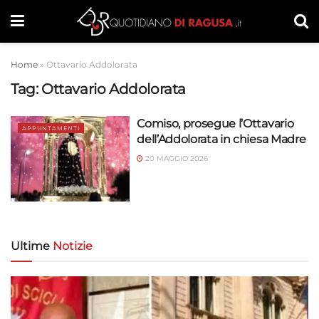
Home
»
Ottavario Addolorata
Tag:
Ottavario Addolorata
Comiso, prosegue l’Ottavario
APPUNTAMENTI
dell’Addolorata in chiesa Madre
20 MAGGIO 2026
Ultime
Notizie