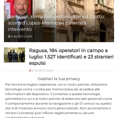
Sampieri, semaforo pedonale in via Giotto:
scontro Lopes-Marino su paternità
intervento
6 AGOSTO 2026
Ragusa, 184 operatori in campo a
luglio: 1.527 identificati e 23 stranieri
espulsi
6 AGOSTO 2026
Gestisci la tua privacy
Capretta legata sotto il sole sulla
Per fornire le migliori esperienze, noi e i nostri partner utilizziamo
Ispica-Pozzallo: rischiava di morire
tecnologie come i cookie per memorizzare e/o accedere alle
informazioni del dispositivo. Il consenso a queste tecnologie
6 AGOSTO 2026
permetterà a noi e ai nostri partner di elaborare dati personali come
il comportamento durante la navigazione o gli ID univoci su questo
Vittoria, quasi un milione per l’area
sito e di mostrare annunci (non) personalizzati. Non acconsentire o
artigianale
ritirare il consenso può influire negativamente su alcune
caratteristiche e funzioni.