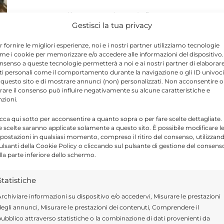
A Ragusa il 12 maggio sarà firmato un
Gestisci la tua privacy
protocollo tra Prefettura e OSSIF per
prevenire reati contro banche e clienti.
r fornire le migliori esperienze, noi e i nostri partner utilizziamo tecnologie
me i cookie per memorizzare e/o accedere alle informazioni del dispositivo. 
nsenso a queste tecnologie permetterà a noi e ai nostri partner di elaborar
ti personali come il comportamento durante la navigazione o gli ID univoci
 questo sito e di mostrare annunci (non) personalizzati. Non acconsentire o
tirare il consenso può influire negativamente su alcune caratteristiche e
nzioni.
icca qui sotto per acconsentire a quanto sopra o per fare scelte dettagliate.
e scelte saranno applicate solamente a questo sito. È possibile modificare l
postazioni in qualsiasi momento, compreso il ritiro del consenso, utilizzan
pulsanti della Cookie Policy o cliccando sul pulsante di gestione del consens
lla parte inferiore dello schermo.
Statistiche
rchiviare informazioni su dispositivo e/o accedervi, Misurare le prestazioni
egli annunci, Misurare le prestazioni dei contenuti, Comprendere il
ubblico attraverso statistiche o la combinazione di dati provenienti da