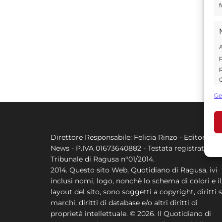
f
A
p
p
C
s
Ge
U
Direttore Responsabile: Felicia Rinzo - Editore Q
A
News - P.IVA 01673640882 - Testata registrata al
C
Tribunale di Ragusa n°01/2014.
2014. Questo sito Web, Quotidiano di Ragusa, ivi
inclusi nomi, logo, nonchè lo schema di colori e il
layout del sito, sono soggetti a copyright, diritti s
marchi, diritti di database e/o altri diritti di
proprietà intellettuale. © 2026. Il Quotidiano di