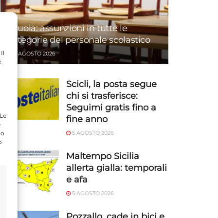
Scuola: assunzioni in tutte le
categorie del personale scolastico
Il
5 AGOSTO 2026
e
Scicli, la posta segue
chi si trasferisce:
Seguimi gratis fino a
 Le
fine anno
e
do
5 AGOSTO 2026
o
Maltempo Sicilia
allerta gialla: temporali
e afa
5 AGOSTO 2026
Pozzallo, cade in bici e