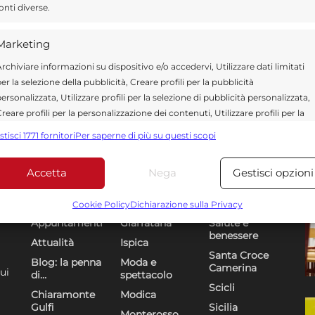
onti diverse.
Marketing
rchiviare informazioni su dispositivo e/o accedervi, Utilizzare dati limitati
er la selezione della pubblicità, Creare profili per la pubblicità
ersonalizzata, Utilizzare profili per la selezione di pubblicità personalizzata,
reare profili per la personalizzazione dei contenuti, Utilizzare profili per la
elezione di contenuti personalizzati, Sviluppare e migliorare i servizi,
stisci 1771 fornitori
Per saperne di più su questi scopi
tilizzare dati limitati per la selezione dei contenuti.
Accetta
Nega
Gestisci opzioni
Funzionalità
Sempre attiv
Sezioni
U
DR
bbinare e combinare dati provenienti da altre fonti di dati,
Cookie Policy
Dichiarazione sulla Privacy
ollegare diversi dispositivi, Identificare i dispositivi in base
Appuntamenti
Giarratana
Salute e
alle informazioni trasmesse automaticamente.
benessere
Attualità
Ispica
Santa Croce
Blog: la penna
Moda e
Camerina
Utilizzare dati di geolocalizzazione precisi, Riconoscere i
ui
di…
spettacolo
dispositivi in base a informazioni richieste attivamente.
Scicli
Chiaramonte
Modica
Gulfi
Sicilia
Monterosso