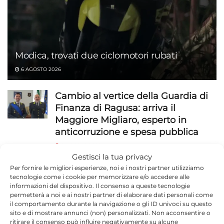
Modica, trovati due ciclomotori rubati
6 AGOSTO 2026
Cambio al vertice della Guardia di
Finanza di Ragusa: arriva il
Maggiore Migliaro, esperto in
anticorruzione e spesa pubblica
6 AGOSTO 2026
Gestisci la tua privacy
Marina di Ragusa, doppio atto
Per fornire le migliori esperienze, noi e i nostri partner utilizziamo
tecnologie come i cookie per memorizzare e/o accedere alle
vandalico contro l’auto della Polizia
informazioni del dispositivo. Il consenso a queste tecnologie
Locale
permetterà a noi e ai nostri partner di elaborare dati personali come
il comportamento durante la navigazione o gli ID univoci su questo
6 AGOSTO 2026
sito e di mostrare annunci (non) personalizzati. Non acconsentire o
ritirare il consenso può influire negativamente su alcune