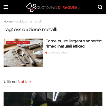
Home
»
ossidazione metalli
Tag:
ossidazione metalli
Come pulire l’argento annerito:
RIMEDI NATURALI
rimedi naturali efficaci
13 APRILE 2026
Ultime
Notizie