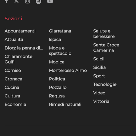
dei contenuti, Utilizzare profili per la selezione di contenuti
personalizzati, Sviluppare e migliorare i servizi, Utilizzare dati
limitati per la selezione dei contenuti.
Sezioni
Appuntamenti
Giarratana
Salute e
Funzionalità
Sempre attivo
benessere
Attualità
Ispica
Abbinare e combinare dati provenienti da altre
Santa Croce
Blog: la penna di…
Moda e
Camerina
fonti di dati, Collegare diversi dispositivi,
spettacolo
Chiaramonte
Identificare i dispositivi in base alle informazioni
Scicli
Gulfi
Modica
trasmesse automaticamente.
Sicilia
Comiso
Monterosso Almo
Sport
Cronaca
Politica
Utilizzare dati di geolocalizzazione precisi,
Tecnologie
Riconoscere i dispositivi in base a informazioni
Cucina
Pozzallo
richieste attivamente.
Video
Cultura
Ragusa
Vittoria
Economia
Rimedi naturali
Garantire la sicurezza, prevenire e
rilevare frodi, correggere errori, Erogare
e presentare pubblicità e contenuto,
Sempre attivo
Salvare e comunicare le scelte sulla
privacy.