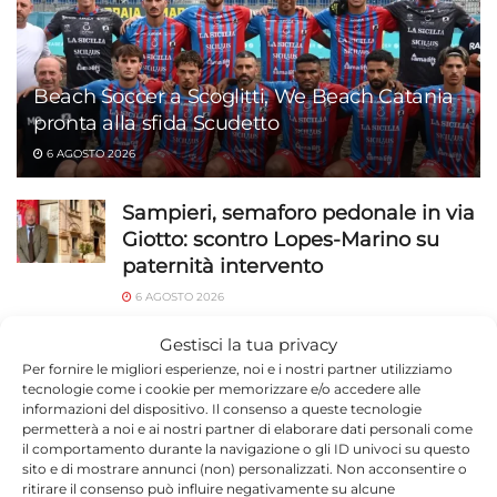
Beach Soccer a Scoglitti, We Beach Catania
pronta alla sfida Scudetto
6 AGOSTO 2026
Sampieri, semaforo pedonale in via
Giotto: scontro Lopes-Marino su
paternità intervento
6 AGOSTO 2026
Ragusa, 184 operatori in campo a
Gestisci la tua privacy
luglio: 1.527 identificati e 23 stranieri
Per fornire le migliori esperienze, noi e i nostri partner utilizziamo
tecnologie come i cookie per memorizzare e/o accedere alle
espulsi
informazioni del dispositivo. Il consenso a queste tecnologie
permetterà a noi e ai nostri partner di elaborare dati personali come
6 AGOSTO 2026
il comportamento durante la navigazione o gli ID univoci su questo
sito e di mostrare annunci (non) personalizzati. Non acconsentire o
Capretta legata sotto il sole sulla
ritirare il consenso può influire negativamente su alcune