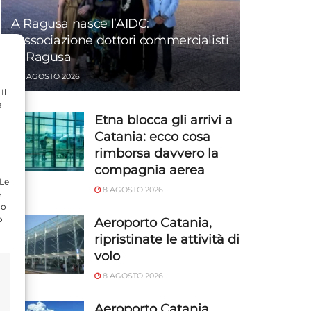
A Ragusa nasce l’AIDC:
l’associazione dottori commercialisti
di Ragusa
8 AGOSTO 2026
Il
e
Etna blocca gli arrivi a
Catania: ecco cosa
rimborsa davvero la
compagnia aerea
 Le
8 AGOSTO 2026
e
do
o
Aeroporto Catania,
ripristinate le attività di
volo
8 AGOSTO 2026
Aeroporto Catania,