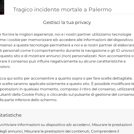
Tragico incidente mortale a Palermo
oggi: scontro tra auto e Vespa tra via
Gestisci la tua privacy
Libertà e viale Lazio. Muore un
motociclista ...
r fornire le migliori esperienze, noi e i nostri partner utilizziamo tecnologie
me i cookie per memorizzare e/o accedere alle informazioni del dispositivo. 
nsenso a queste tecnologie permetterà a noi e ai nostri partner di elaborar
ti personali come il comportamento durante la navigazione o gli ID univoci
 questo sito e di mostrare annunci (non) personalizzati. Non acconsentire o
tirare il consenso può influire negativamente su alcune caratteristiche e
nzioni.
icca qui sotto per acconsentire a quanto sopra o per fare scelte dettagliate.
e scelte saranno applicate solamente a questo sito. È possibile modificare l
postazioni in qualsiasi momento, compreso il ritiro del consenso, utilizzan
pulsanti della Cookie Policy o cliccando sul pulsante di gestione del consens
lla parte inferiore dello schermo.
Statistiche
rchiviare informazioni su dispositivo e/o accedervi, Misurare le prestazioni
egli annunci, Misurare le prestazioni dei contenuti, Comprendere il