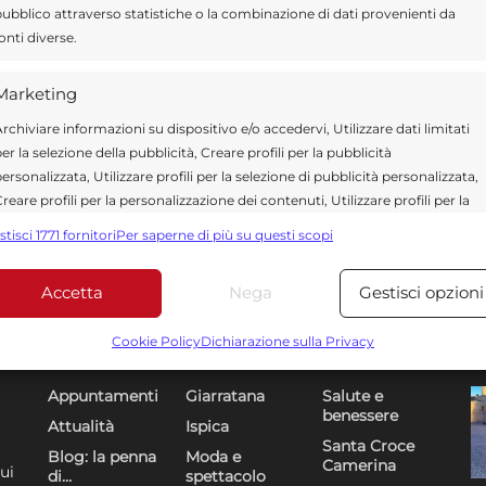
ubblico attraverso statistiche o la combinazione di dati provenienti da
onti diverse.
Marketing
rchiviare informazioni su dispositivo e/o accedervi, Utilizzare dati limitati
er la selezione della pubblicità, Creare profili per la pubblicità
ersonalizzata, Utilizzare profili per la selezione di pubblicità personalizzata,
reare profili per la personalizzazione dei contenuti, Utilizzare profili per la
elezione di contenuti personalizzati, Sviluppare e migliorare i servizi,
stisci 1771 fornitori
Per saperne di più su questi scopi
tilizzare dati limitati per la selezione dei contenuti.
Accetta
Nega
Gestisci opzioni
Funzionalità
Sempre attiv
bbinare e combinare dati provenienti da altre fonti di dati,
Cookie Policy
Dichiarazione sulla Privacy
Sezioni
U
DR
ollegare diversi dispositivi, Identificare i dispositivi in base
alle informazioni trasmesse automaticamente.
Appuntamenti
Giarratana
Salute e
benessere
Attualità
Ispica
Utilizzare dati di geolocalizzazione precisi, Riconoscere i
Santa Croce
Blog: la penna
Moda e
Camerina
dispositivi in base a informazioni richieste attivamente.
ui
di…
spettacolo