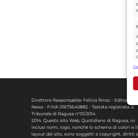
p
f
A
p
p
C
s
Ge
U
A
Direttore Responsabile: Felicia Rinzo - Editore Q
C
News - P.IVA 01673640882 - Testata registrata al
Tribunale di Ragusa n°01/2014.
2014. Questo sito Web, Quotidiano di Ragusa, ivi
inclusi nomi, logo, nonchè lo schema di colori e il
layout del sito, sono soggetti a copyright, diritti s