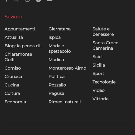
dei contenuti, Utilizzare profili per la selezione di contenuti
personalizzati, Sviluppare e migliorare i servizi, Utilizzare dati
Sezioni
limitati per la selezione dei contenuti.
Appuntamenti
Giarratana
Salute e
Funzionalità
Sempre attivo
benessere
Attualità
Ispica
Abbinare e combinare dati provenienti da altre
Santa Croce
Blog: la penna di…
Moda e
Camerina
fonti di dati, Collegare diversi dispositivi,
spettacolo
Chiaramonte
Identificare i dispositivi in base alle informazioni
Scicli
Gulfi
Modica
trasmesse automaticamente.
Sicilia
Comiso
Monterosso Almo
Sport
Cronaca
Politica
Utilizzare dati di geolocalizzazione precisi,
Tecnologie
Riconoscere i dispositivi in base a informazioni
Cucina
Pozzallo
Video
richieste attivamente.
Cultura
Ragusa
Vittoria
Economia
Rimedi naturali
Garantire la sicurezza, prevenire e
rilevare frodi, correggere errori, Erogare
e presentare pubblicità e contenuto,
Sempre attivo
Salvare e comunicare le scelte sulla
privacy.