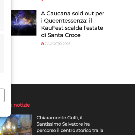
A Caucana sold out per
i Queentessenza: il
KauFest scalda l’estate
di Santa Croce
7 AGOSTO 2026
o
ltime notizie
Chiaramonte Gulfi, il
Santissimo Salvatore ha
percorso il centro storico tra la