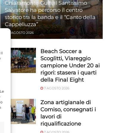
Chiaramonte Gulfi, il Santissimo
Salvatore ha percorso il centro
storico tra la banda e il “Canto della
Cappelluzza”
7 AGOSTO 2026
Beach Soccer a
Il
Scoglitti, Viareggio
e
campione Under 20 ai
rigori: stasera i quarti
della Final Eight
7 AGOSTO 2026
 Le
e
Zona artigianale di
do
o
Comiso, consegnati i
lavori di
riqualificazione
7 AGOSTO 2026