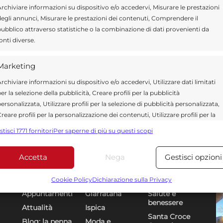
rchiviare informazioni su dispositivo e/o accedervi, Misurare le prestazioni
egli annunci, Misurare le prestazioni dei contenuti, Comprendere il
ubblico attraverso statistiche o la combinazione di dati provenienti da
onti diverse.
Marketing
rchiviare informazioni su dispositivo e/o accedervi, Utilizzare dati limitati
er la selezione della pubblicità, Creare profili per la pubblicità
ersonalizzata, Utilizzare profili per la selezione di pubblicità personalizzata,
reare profili per la personalizzazione dei contenuti, Utilizzare profili per la
elezione di contenuti personalizzati, Sviluppare e migliorare i servizi,
stisci 1771 fornitori
Per saperne di più su questi scopi
tilizzare dati limitati per la selezione dei contenuti.
Accetta
Nega
Gestisci opzioni
Funzionalità
Sempre attiv
Sezioni
U
DR
bbinare e combinare dati provenienti da altre fonti di dati,
Cookie Policy
Dichiarazione sulla Privacy
ollegare diversi dispositivi, Identificare i dispositivi in base
Appuntamenti
Giarratana
Salute e
alle informazioni trasmesse automaticamente.
benessere
Attualità
Ispica
Santa Croce
Blog: la penna
Moda e