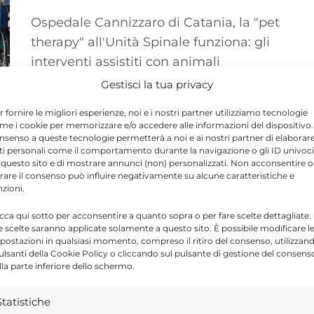
Ospedale Cannizzaro di Catania, la "pet
therapy" all'Unità Spinale funziona: gli
interventi assistiti con animali
proseguono nel 2026
Gestisci la tua privacy
r fornire le migliori esperienze, noi e i nostri partner utilizziamo tecnologie
me i cookie per memorizzare e/o accedere alle informazioni del dispositivo. 
nsenso a queste tecnologie permetterà a noi e ai nostri partner di elaborar
ti personali come il comportamento durante la navigazione o gli ID univoci
 questo sito e di mostrare annunci (non) personalizzati. Non acconsentire o
tirare il consenso può influire negativamente su alcune caratteristiche e
nzioni.
icca qui sotto per acconsentire a quanto sopra o per fare scelte dettagliate.
e scelte saranno applicate solamente a questo sito. È possibile modificare l
postazioni in qualsiasi momento, compreso il ritiro del consenso, utilizzan
pulsanti della Cookie Policy o cliccando sul pulsante di gestione del consens
lla parte inferiore dello schermo.
Statistiche