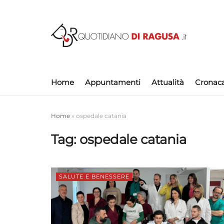
Home
Appuntamenti
Attualità
Cronac
Home
»
ospedale catania
Tag:
ospedale catania
SALUTE E BENESSERE