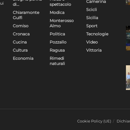
Camerina
Utilizzare dati di geolocalizzazione precisi, Riconoscere i
ui
di…
spettacolo
dispositivi in base a informazioni richieste attivamente.
Scicli
Chiaramonte
Modica
Gulfi
Sicilia
Monterosso
Garantire la sicurezza, prevenire e rilevare frodi,
Comiso
Almo
Sport
correggere errori, Erogare e presentare
Sempre attiv
Cronaca
Politica
Tecnologie
pubblicità e contenuto, Salvare e comunicare le
Cucina
Pozzallo
Video
scelte sulla privacy.
Cultura
Ragusa
Vittoria
Economia
Rimedi
naturali
Cookie Policy (UE)
Dichiar