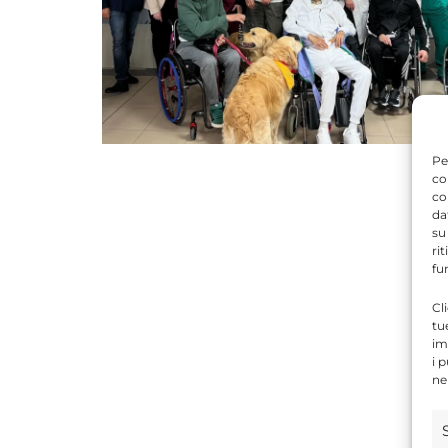
Pe
co
co
da
su
ri
fu
Cl
tu
im
i 
ne