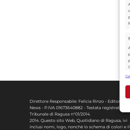
A
d
p
f
A
p
p
C
s
Ge
U
Direttore Responsabile: Felicia Rinzo - Editore Q
A
News - P.IVA 01673640882 - Testata registrata al
C
Tribunale di Ragusa n°01/2014.
2014. Questo sito Web, Quotidiano di Ragusa, ivi
inclusi nomi, logo, nonchè lo schema di colori e il