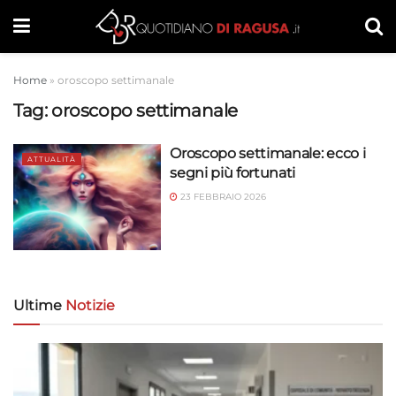
Home
»
oroscopo settimanale
Tag:
oroscopo settimanale
Oroscopo settimanale: ecco i
ATTUALITÀ
segni più fortunati
23 FEBBRAIO 2026
Ultime
Notizie