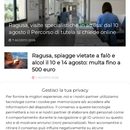
Ragusa, visite specialistiche in attesa: dal 10
agosto il Percorso di tutela si chiede online
7 AGOSTO 2026
Ragusa, spiagge vietate a falò e
alcol il 10 e 14 agosto: multa fino a
500 euro
7 AGOSTO 2026
Marina di Modica, Enriquez al
Gestisci la tua privacy
Corallo e Lido Sud: tre serate dall’8
Per fornire le migliori esperienze, noi e i nostri partner utilizziamo
tecnologie come i cookie per memorizzare e/o accedere alle
agosto
informazioni del dispositivo. Il consenso a queste tecnologie
permetterà a noi e ai nostri partner di elaborare dati personali come
7 AGOSTO 2026
il comportamento durante la navigazione o gli ID univoci su questo
sito e di mostrare annunci (non) personalizzati. Non acconsentire o
Bus gratuito per il Koala a Ragusa:
ritirare il consenso può influire negativamente su alcune