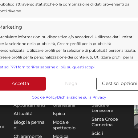
ubblico attraverso statistiche o la combinazione di dati provenienti da
onti diverse.
Marketing
rchiviare informazioni su dispositivo e/o accedervi, Utilizzare dati limitati
er la selezione della pubblicità, Creare profili per la pubblicità
ersonalizzata, Utilizzare profili per la selezione di pubblicità personalizzata,
reare profili per la personalizzazione dei contenuti, Utilizzare profili per la
elezione di contenuti personalizzati, Sviluppare e migliorare i servizi,
stisci 1771 fornitori
Per saperne di più su questi scopi
tilizzare dati limitati per la selezione dei contenuti.
Accetta
Nega
Gestisci opzioni
Funzionalità
Sempre attiv
Sezioni
U
DR
bbinare e combinare dati provenienti da altre fonti di dati,
Cookie Policy
Dichiarazione sulla Privacy
ollegare diversi dispositivi, Identificare i dispositivi in base
Appuntamenti
Giarratana
Salute e
alle informazioni trasmesse automaticamente.
benessere
Attualità
Ispica
Santa Croce
Blog: la penna
Moda e
Camerina
Utilizzare dati di geolocalizzazione precisi, Riconoscere i
ui
di…
spettacolo
dispositivi in base a informazioni richieste attivamente.
Scicli
Chiaramonte
Modica