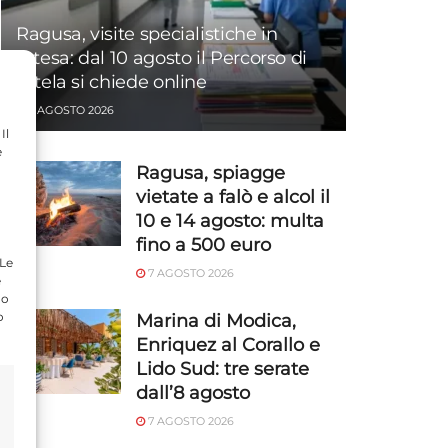
Ragusa, visite specialistiche in
attesa: dal 10 agosto il Percorso di
tutela si chiede online
7 AGOSTO 2026
Il
e
Ragusa, spiagge
vietate a falò e alcol il
10 e 14 agosto: multa
fino a 500 euro
 Le
7 AGOSTO 2026
e
do
o
Marina di Modica,
Enriquez al Corallo e
Lido Sud: tre serate
dall’8 agosto
7 AGOSTO 2026