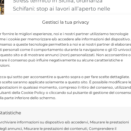
Stress termico in Sicilia, ordinanza
Schifani: stop ai lavori all’aperto nelle
ore più calde fino al 31 agosto. Ecco chi
Gestisci la tua privacy
...
r fornire le migliori esperienze, noi e i nostri partner utilizziamo tecnologie
me i cookie per memorizzare e/o accedere alle informazioni del dispositivo. 
nsenso a queste tecnologie permetterà a noi e ai nostri partner di elaborar
ti personali come il comportamento durante la navigazione o gli ID univoci
 questo sito e di mostrare annunci (non) personalizzati. Non acconsentire o
tirare il consenso può influire negativamente su alcune caratteristiche e
nzioni.
icca qui sotto per acconsentire a quanto sopra o per fare scelte dettagliate.
e scelte saranno applicate solamente a questo sito. È possibile modificare l
postazioni in qualsiasi momento, compreso il ritiro del consenso, utilizzan
pulsanti della Cookie Policy o cliccando sul pulsante di gestione del consens
lla parte inferiore dello schermo.
Statistiche
rchiviare informazioni su dispositivo e/o accedervi, Misurare le prestazioni
egli annunci, Misurare le prestazioni dei contenuti, Comprendere il