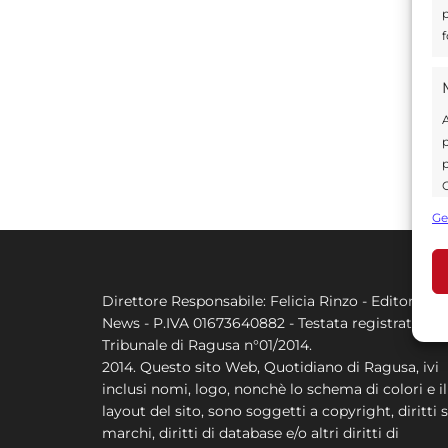
p
f
A
p
p
C
s
Ge
U
Direttore Responsabile: Felicia Rinzo - Editore Q
A
News - P.IVA 01673640882 - Testata registrata al
C
Tribunale di Ragusa n°01/2014.
2014. Questo sito Web, Quotidiano di Ragusa, ivi
inclusi nomi, logo, nonchè lo schema di colori e il
layout del sito, sono soggetti a copyright, diritti s
marchi, diritti di database e/o altri diritti di