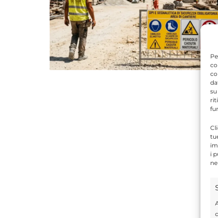
Pe
co
co
da
su
ri
fu
Cl
tu
im
i 
ne
A
d