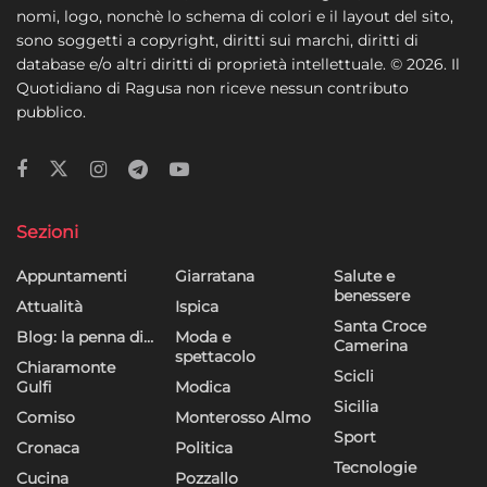
Archiviare informazioni su dispositivo e/o accedervi, Utilizzare
nomi, logo, nonchè lo schema di colori e il layout del sito,
dati limitati per la selezione della pubblicità, Creare profili per la
sono soggetti a copyright, diritti sui marchi, diritti di
pubblicità personalizzata, Utilizzare profili per la selezione di
database e/o altri diritti di proprietà intellettuale. © 2026. Il
pubblicità personalizzata, Creare profili per la personalizzazione
Quotidiano di Ragusa non riceve nessun contributo
dei contenuti, Utilizzare profili per la selezione di contenuti
pubblico.
personalizzati, Sviluppare e migliorare i servizi, Utilizzare dati
limitati per la selezione dei contenuti.
Funzionalità
Sempre attivo
Sezioni
Abbinare e combinare dati provenienti da altre
fonti di dati, Collegare diversi dispositivi,
Appuntamenti
Giarratana
Salute e
Identificare i dispositivi in base alle informazioni
benessere
Attualità
Ispica
trasmesse automaticamente.
Santa Croce
Blog: la penna di…
Moda e
Camerina
spettacolo
Utilizzare dati di geolocalizzazione precisi,
Chiaramonte
Scicli
Gulfi
Modica
Riconoscere i dispositivi in base a informazioni
Sicilia
richieste attivamente.
Comiso
Monterosso Almo
Sport
Cronaca
Politica
Tecnologie
Garantire la sicurezza, prevenire e
Cucina
Pozzallo