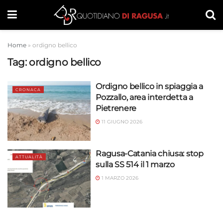
Home
»
ordigno bellico
Tag:
ordigno bellico
Ordigno bellico in spiaggia a
CRONACA
Pozzallo, area interdetta a
Pietrenere
11 GIUGNO 2026
Ragusa-Catania chiusa: stop
ATTUALITÀ
sulla SS 514 il 1 marzo
1 MARZO 2026