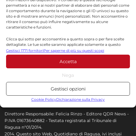
permetterà a noi e ai nostri partner di elaborare dati personali come
all’opposizione: «Dimettiamoci tutti
il comportamento durante la navigazione o gli ID univoci su questo
e votiamo»
sito e di mostrare annunci (non) personalizzati. Non acconsentire o
ritirare il consenso può influire negativamente su alcune
8 AGOSTO 2026
caratteristiche e funzioni.
Beach Soccer: stasera a Scoglitti si
Clicca qui sotto per acconsentire a quanto sopra o per fare scelte
sfidano We Beach Catania-Samb e
dettagliate. Le tue scelte saranno applicate solamente a questo
Pisa-Napoli Bs
sito. È possibile modificare le impostazioni in qualsiasi momento,
Gestisci 1771 fornitori
Per saperne di più su questi scopi
compreso il ritiro del consenso, utilizzando i pulsanti della Cookie
8 AGOSTO 2026
Accetta
Policy o cliccando sul pulsante di gestione del consenso nella parte
inferiore dello schermo.
Nega
Statistiche
Gestisci opzioni
Archiviare informazioni su dispositivo e/o accedervi, Misurare le
prestazioni degli annunci, Misurare le prestazioni dei contenuti,
Cookie Policy
Dichiarazione sulla Privacy
Comprendere il pubblico attraverso statistiche o la
combinazione di dati provenienti da fonti diverse.
Direttore Responsabile: Felicia Rinzo - Editore QDR News -
P.IVA 01673640882 - Testata registrata al Tribunale di
Marketing
Ragusa n°01/2014.
2014. Questo sito Web, Quotidiano di Ragusa, ivi inclusi