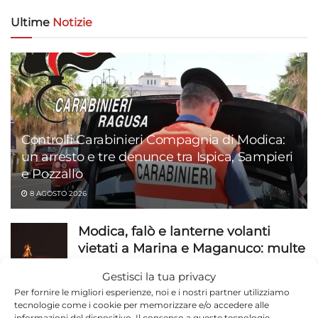
Ultime
Notizie
Controlli Carabinieri Compagnia di Modica:
un arresto e tre denunce tra Ispica, Sampieri
e Pozzallo
8 AGOSTO 2026
Modica, falò e lanterne volanti
vietati a Marina e Maganuco: multe
fino a 500 euro
Gestisci la tua privacy
8 AGOSTO 2026
Per fornire le migliori esperienze, noi e i nostri partner utilizziamo
tecnologie come i cookie per memorizzare e/o accedere alle
Modica, Prendiamoci Cura passa
informazioni del dispositivo. Il consenso a queste tecnologie