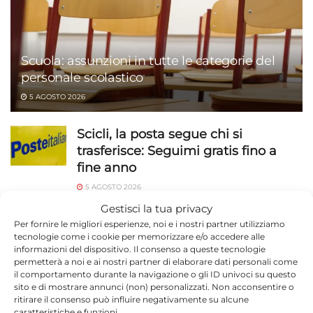
Scuola: assunzioni in tutte le categorie del
personale scolastico
5 AGOSTO 2026
Scicli, la posta segue chi si
trasferisce: Seguimi gratis fino a
fine anno
5 AGOSTO 2026
Gestisci la tua privacy
Maltempo Sicilia allerta gialla:
Per fornire le migliori esperienze, noi e i nostri partner utilizziamo
temporali e afa
tecnologie come i cookie per memorizzare e/o accedere alle
informazioni del dispositivo. Il consenso a queste tecnologie
5 AGOSTO 2026
permetterà a noi e ai nostri partner di elaborare dati personali come
il comportamento durante la navigazione o gli ID univoci su questo
Pozzallo, cade in bici e batte la
sito e di mostrare annunci (non) personalizzati. Non acconsentire o
faccia: elisoccorsa
ritirare il consenso può influire negativamente su alcune
caratteristiche e funzioni.