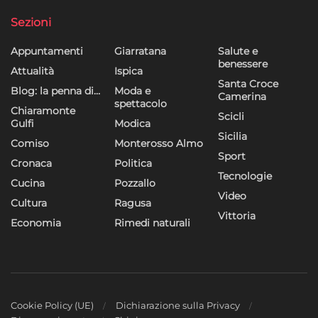
dei contenuti, Utilizzare profili per la selezione di contenuti
personalizzati, Sviluppare e migliorare i servizi, Utilizzare dati
Sezioni
limitati per la selezione dei contenuti.
Appuntamenti
Giarratana
Salute e
benessere
Funzionalità
Sempre attivo
Attualità
Ispica
Santa Croce
Blog: la penna di…
Moda e
Abbinare e combinare dati provenienti da altre
Camerina
spettacolo
fonti di dati, Collegare diversi dispositivi,
Chiaramonte
Scicli
Identificare i dispositivi in base alle informazioni
Gulfi
Modica
Sicilia
trasmesse automaticamente.
Comiso
Monterosso Almo
Sport
Cronaca
Politica
Utilizzare dati di geolocalizzazione precisi,
Tecnologie
Cucina
Pozzallo
Riconoscere i dispositivi in base a informazioni
Video
Cultura
Ragusa
richieste attivamente.
Vittoria
Economia
Rimedi naturali
Garantire la sicurezza, prevenire e
rilevare frodi, correggere errori, Erogare
e presentare pubblicità e contenuto,
Sempre attivo
Salvare e comunicare le scelte sulla
privacy.
Cookie Policy (UE)
Dichiarazione sulla Privacy