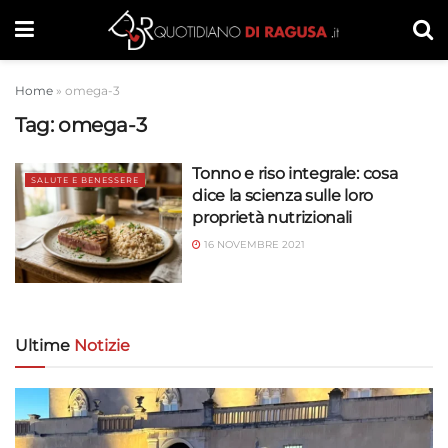
Home
»
omega-3
Tag:
omega-3
Tonno e riso integrale: cosa
SALUTE E BENESSERE
dice la scienza sulle loro
proprietà nutrizionali
16 NOVEMBRE 2021
Ultime
Notizie