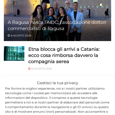
A Ragusa nasce l’AIDC: l’associazione dottori
commercialisti di Ragusa
8 AGOSTO 2026
Etna blocca gli arrivi a Catania:
ecco cosa rimborsa davvero la
compagnia aerea
8 AGOSTO 2026
Aeroporto Catania, ripristinate le
Gestisci la tua privacy
attività di volo
Per fornire le migliori esperienze, noi e i nostri partner utilizziamo
tecnologie come i cookie per memorizzare e/o accedere alle
8 AGOSTO 2026
informazioni del dispositivo. Il consenso a queste tecnologie
permetterà a noi e ai nostri partner di elaborare dati personali come
Aeroporto Catania, sospese le
il comportamento durante la navigazione o gli ID univoci su questo
operazioni di volo per Etna in
sito e di mostrare annunci (non) personalizzati. Non acconsentire o