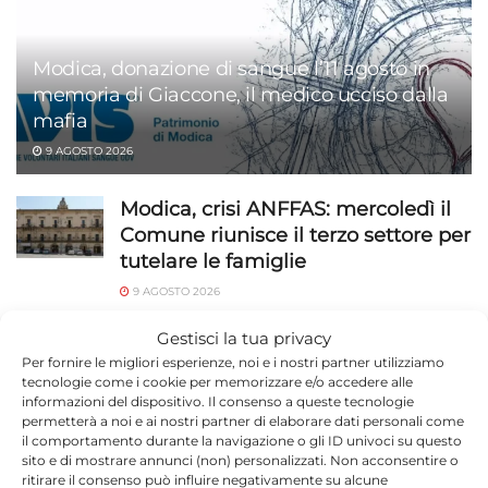
Modica, donazione di sangue l’11 agosto in
memoria di Giaccone, il medico ucciso dalla
mafia
9 AGOSTO 2026
Modica, crisi ANFFAS: mercoledì il
Comune riunisce il terzo settore per
tutelare le famiglie
9 AGOSTO 2026
Modica Calcio, esordio in Coppa
Gestisci la tua privacy
Italia
Per fornire le migliori esperienze, noi e i nostri partner utilizziamo
tecnologie come i cookie per memorizzare e/o accedere alle
9 AGOSTO 2026
informazioni del dispositivo. Il consenso a queste tecnologie
permetterà a noi e ai nostri partner di elaborare dati personali come
Antonio Giannone racconta il
il comportamento durante la navigazione o gli ID univoci su questo
sito e di mostrare annunci (non) personalizzati. Non acconsentire o
cammino Scicli-Santiago davanti al
ritirare il consenso può influire negativamente su alcune