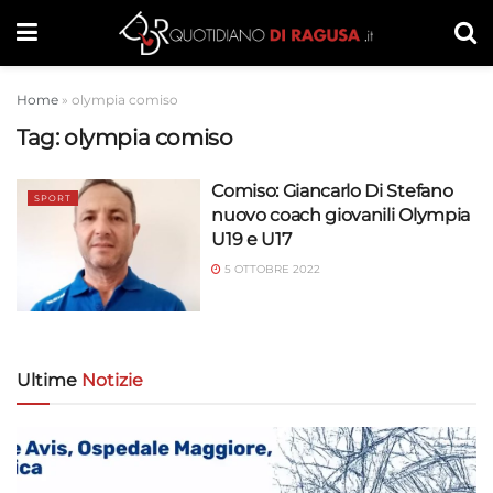
Home
»
olympia comiso
Tag:
olympia comiso
Comiso: Giancarlo Di Stefano
SPORT
nuovo coach giovanili Olympia
U19 e U17
5 OTTOBRE 2022
Ultime
Notizie