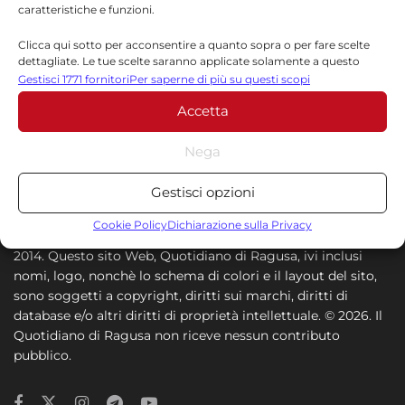
Municipio
caratteristiche e funzioni.
9 AGOSTO 2026
Clicca qui sotto per acconsentire a quanto sopra o per fare scelte
dettagliate. Le tue scelte saranno applicate solamente a questo
sito. È possibile modificare le impostazioni in qualsiasi momento,
Gestisci 1771 fornitori
Per saperne di più su questi scopi
compreso il ritiro del consenso, utilizzando i pulsanti della Cookie
Accetta
Policy o cliccando sul pulsante di gestione del consenso nella parte
inferiore dello schermo.
Nega
Statistiche
Gestisci opzioni
Direttore Responsabile: Felicia Rinzo - Editore QDR News -
Archiviare informazioni su dispositivo e/o accedervi, Misurare le
P.IVA 01673640882 - Testata registrata al Tribunale di
prestazioni degli annunci, Misurare le prestazioni dei contenuti,
Cookie Policy
Dichiarazione sulla Privacy
Ragusa n°01/2014.
Comprendere il pubblico attraverso statistiche o la
2014. Questo sito Web, Quotidiano di Ragusa, ivi inclusi
combinazione di dati provenienti da fonti diverse.
nomi, logo, nonchè lo schema di colori e il layout del sito,
sono soggetti a copyright, diritti sui marchi, diritti di
Marketing
database e/o altri diritti di proprietà intellettuale. © 2026. Il
Quotidiano di Ragusa non riceve nessun contributo
Archiviare informazioni su dispositivo e/o accedervi, Utilizzare
pubblico.
dati limitati per la selezione della pubblicità, Creare profili per la
pubblicità personalizzata, Utilizzare profili per la selezione di
pubblicità personalizzata, Creare profili per la personalizzazione