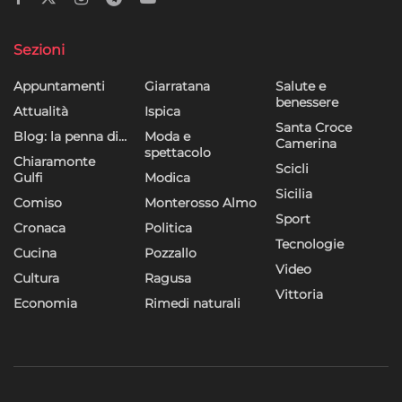
dei contenuti, Utilizzare profili per la selezione di contenuti
personalizzati, Sviluppare e migliorare i servizi, Utilizzare dati
Sezioni
limitati per la selezione dei contenuti.
Appuntamenti
Giarratana
Salute e
Funzionalità
Sempre attivo
benessere
Attualità
Ispica
Abbinare e combinare dati provenienti da altre
Santa Croce
Blog: la penna di…
Moda e
Camerina
fonti di dati, Collegare diversi dispositivi,
spettacolo
Chiaramonte
Identificare i dispositivi in base alle informazioni
Scicli
Gulfi
Modica
trasmesse automaticamente.
Sicilia
Comiso
Monterosso Almo
Sport
Cronaca
Politica
Utilizzare dati di geolocalizzazione precisi,
Tecnologie
Riconoscere i dispositivi in base a informazioni
Cucina
Pozzallo
Video
richieste attivamente.
Cultura
Ragusa
Vittoria
Economia
Rimedi naturali
Garantire la sicurezza, prevenire e
rilevare frodi, correggere errori, Erogare
e presentare pubblicità e contenuto,
Sempre attivo
Salvare e comunicare le scelte sulla
privacy.