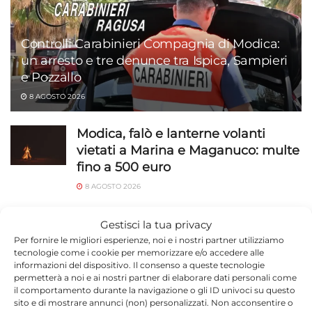
Controlli Carabinieri Compagnia di Modica:
un arresto e tre denunce tra Ispica, Sampieri
e Pozzallo
8 AGOSTO 2026
Modica, falò e lanterne volanti
vietati a Marina e Maganuco: multe
fino a 500 euro
8 AGOSTO 2026
Modica, Prendiamoci Cura passa
Gestisci la tua privacy
all’opposizione: «Dimettiamoci tutti
Per fornire le migliori esperienze, noi e i nostri partner utilizziamo
e votiamo»
tecnologie come i cookie per memorizzare e/o accedere alle
informazioni del dispositivo. Il consenso a queste tecnologie
8 AGOSTO 2026
permetterà a noi e ai nostri partner di elaborare dati personali come
il comportamento durante la navigazione o gli ID univoci su questo
Beach Soccer: stasera a Scoglitti si
sito e di mostrare annunci (non) personalizzati. Non acconsentire o