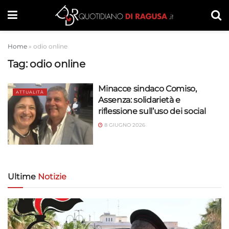
Home
»
odio online
Tag:
odio online
Minacce sindaco Comiso,
ATTUALITÀ
Assenza: solidarietà e
riflessione sull’uso dei social
8 GIUGNO 2026
Ultime
Notizie