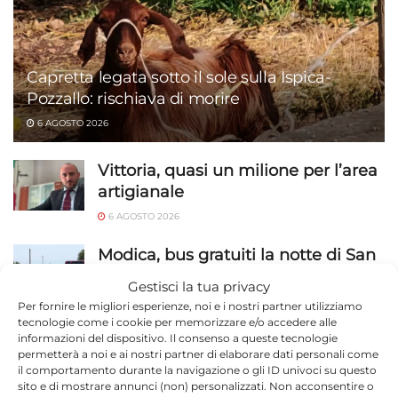
Capretta legata sotto il sole sulla Ispica-
Pozzallo: rischiava di morire
6 AGOSTO 2026
Vittoria, quasi un milione per l’area
artigianale
6 AGOSTO 2026
Modica, bus gratuiti la notte di San
Lorenzo e la vigilia di Ferragosto: le
Gestisci la tua privacy
corse per Marina
Per fornire le migliori esperienze, noi e i nostri partner utilizziamo
tecnologie come i cookie per memorizzare e/o accedere alle
6 AGOSTO 2026
informazioni del dispositivo. Il consenso a queste tecnologie
permetterà a noi e ai nostri partner di elaborare dati personali come
Avimec Volley Modica, Santacroce
il comportamento durante la navigazione o gli ID univoci su questo
è il nuovo nutrizionista: piani
sito e di mostrare annunci (non) personalizzati. Non acconsentire o