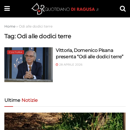
Home
»
Odi alle dodici terre
Tag:
Odi alle dodici terre
Vittoria, Domenico Pisana
CULTURA
presenta “Odi alle dodici terre”
28 APRILE 2026
Ultime
Notizie