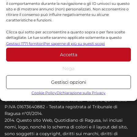
il comportamento durante la navigazione o gli ID univoci su questo
9 AGOSTO 2026
sito e di mostrare annunci (non) personalizzati. Non acconsentire o
ritirare il consenso può influire negativamente su alcune
Sicilia, allerta meteo verde
caratteristiche e funzioni.
domenica: temporali interni, afa e
Clicca qui sotto per acconsentire a quanto sopra o per fare scelte
disagio elevato sulle coste
dettagliate. Le tue scelte saranno applicate solamente a questo
sito. È possibile modificare le impostazioni in qualsiasi momento,
Gestisci 1771 fornitori
Per saperne di più su questi scopi
9 AGOSTO 2026
compreso il ritiro del consenso, utilizzando i pulsanti della Cookie
Accetta
Policy o cliccando sul pulsante di gestione del consenso nella parte
inferiore dello schermo.
Nega
Statistiche
Gestisci opzioni
Archiviare informazioni su dispositivo e/o accedervi, Misurare le
prestazioni degli annunci, Misurare le prestazioni dei contenuti,
Cookie Policy
Dichiarazione sulla Privacy
Comprendere il pubblico attraverso statistiche o la
Direttore Responsabile: Felicia Rinzo - Editore QDR News -
combinazione di dati provenienti da fonti diverse.
P.IVA 01673640882 - Testata registrata al Tribunale di
Ragusa n°01/2014.
2014. Questo sito Web, Quotidiano di Ragusa, ivi inclusi
Marketing
nomi, logo, nonchè lo schema di colori e il layout del sito,
Archiviare informazioni su dispositivo e/o accedervi, Utilizzare
sono soggetti a copyright, diritti sui marchi, diritti di