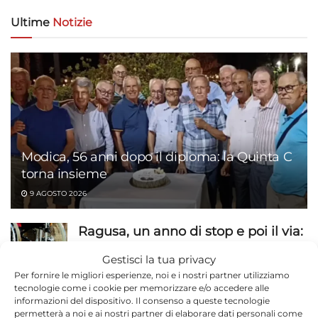
Ultime
Notizie
Modica, 56 anni dopo il diploma: la Quinta C
torna insieme
9 AGOSTO 2026
Ragusa, un anno di stop e poi il via:
Home Care Premium dal 1° ottobre
Gestisci la tua privacy
9 AGOSTO 2026
Per fornire le migliori esperienze, noi e i nostri partner utilizziamo
tecnologie come i cookie per memorizzare e/o accedere alle
Cioccolato di Modica IGP e cucina
informazioni del dispositivo. Il consenso a queste tecnologie
permetterà a noi e ai nostri partner di elaborare dati personali come
iblea: la guida ai prodotti tipici