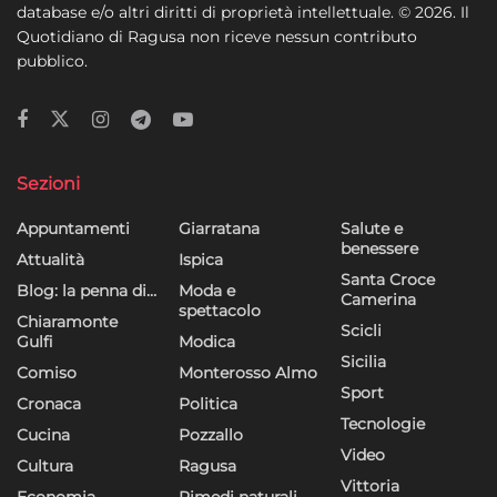
dati limitati per la selezione della pubblicità, Creare profili per la
database e/o altri diritti di proprietà intellettuale. © 2026. Il
pubblicità personalizzata, Utilizzare profili per la selezione di
Quotidiano di Ragusa non riceve nessun contributo
pubblicità personalizzata, Creare profili per la personalizzazione
pubblico.
dei contenuti, Utilizzare profili per la selezione di contenuti
personalizzati, Sviluppare e migliorare i servizi, Utilizzare dati
limitati per la selezione dei contenuti.
Funzionalità
Sempre attivo
Sezioni
Abbinare e combinare dati provenienti da altre
Appuntamenti
Giarratana
Salute e
fonti di dati, Collegare diversi dispositivi,
benessere
Attualità
Ispica
Identificare i dispositivi in base alle informazioni
Santa Croce
Blog: la penna di…
Moda e
trasmesse automaticamente.
Camerina
spettacolo
Chiaramonte
Scicli
Gulfi
Modica
Utilizzare dati di geolocalizzazione precisi,
Sicilia
Riconoscere i dispositivi in base a informazioni
Comiso
Monterosso Almo
Sport
richieste attivamente.
Cronaca
Politica
Tecnologie
Cucina
Pozzallo
Garantire la sicurezza, prevenire e
Video
Cultura
Ragusa
rilevare frodi, correggere errori, Erogare
Vittoria