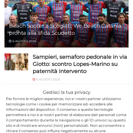
Beach Soccer a Scoglitti, We Beach Catania
pronta alla sfida Scudetto
6 AGOSTO 2026
Sampieri, semaforo pedonale in via
Giotto: scontro Lopes-Marino su
paternità intervento
6 AGOSTO 2026
Ragusa, 184 operatori in campo a
Gestisci la tua privacy
luglio: 1.527 identificati e 23 stranieri
Per fornire le migliori esperienze, noi e i nostri partner utilizziamo
tecnologie come i cookie per memorizzare e/o accedere alle
espulsi
informazioni del dispositivo. Il consenso a queste tecnologie
permetterà a noi e ai nostri partner di elaborare dati personali come
6 AGOSTO 2026
il comportamento durante la navigazione o gli ID univoci su questo
sito e di mostrare annunci (non) personalizzati. Non acconsentire o
Capretta legata sotto il sole sulla
ritirare il consenso può influire negativamente su alcune