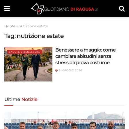
Home
»
nutrizione estate
Tag:
nutrizione estate
Benessere a maggio: come
SALUTE E BENESSERE
cambiare abitudini senza
stress da prova costume
2 MAGGIO 2026
Ultime
Notizie