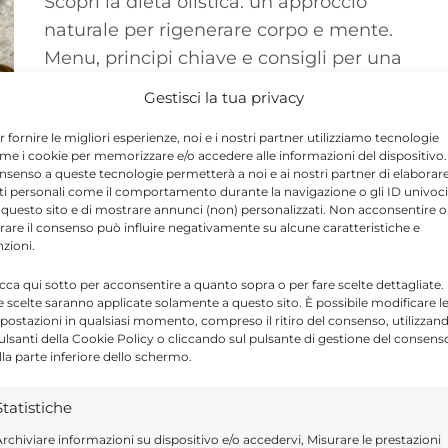
Scopri la dieta olistica: un approccio
naturale per rigenerare corpo e mente.
Menu, principi chiave e consigli per una
salute ...
Gestisci la tua privacy
r fornire le migliori esperienze, noi e i nostri partner utilizziamo tecnologie
me i cookie per memorizzare e/o accedere alle informazioni del dispositivo. 
nsenso a queste tecnologie permetterà a noi e ai nostri partner di elaborar
ti personali come il comportamento durante la navigazione o gli ID univoci
 questo sito e di mostrare annunci (non) personalizzati. Non acconsentire o
tirare il consenso può influire negativamente su alcune caratteristiche e
nzioni.
icca qui sotto per acconsentire a quanto sopra o per fare scelte dettagliate.
e scelte saranno applicate solamente a questo sito. È possibile modificare l
postazioni in qualsiasi momento, compreso il ritiro del consenso, utilizzan
pulsanti della Cookie Policy o cliccando sul pulsante di gestione del consens
lla parte inferiore dello schermo.
Statistiche
rchiviare informazioni su dispositivo e/o accedervi, Misurare le prestazioni