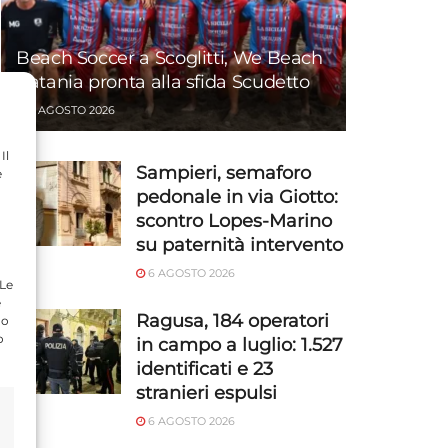
Beach Soccer a Scoglitti, We Beach
Catania pronta alla sfida Scudetto
6 AGOSTO 2026
Il
Sampieri, semaforo
e
pedonale in via Giotto:
scontro Lopes-Marino
su paternità intervento
6 AGOSTO 2026
 Le
e
Ragusa, 184 operatori
do
o
in campo a luglio: 1.527
identificati e 23
stranieri espulsi
6 AGOSTO 2026