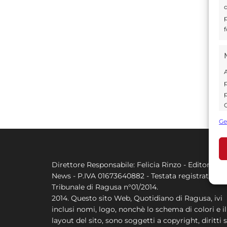
d
p
f
A
p
p
C
s
Ge
U
Direttore Responsabile: Felicia Rinzo - Editore Q
A
News - P.IVA 01673640882 - Testata registrata al
C
Tribunale di Ragusa n°01/2014.
2014. Questo sito Web, Quotidiano di Ragusa, ivi
inclusi nomi, logo, nonchè lo schema di colori e il
layout del sito, sono soggetti a copyright, diritti s