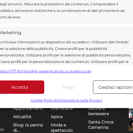
egli annunci, Misurare le prestazioni dei contenuti, Comprendere il
ubblico attraverso statistiche o la combinazione di dati provenienti da
onti diverse.
Marketing
rchiviare informazioni su dispositivo e/o accedervi, Utilizzare dati limitati
er la selezione della pubblicità, Creare profili per la pubblicità
ersonalizzata, Utilizzare profili per la selezione di pubblicità personalizzata,
reare profili per la personalizzazione dei contenuti, Utilizzare profili per la
elezione di contenuti personalizzati, Sviluppare e migliorare i servizi,
stisci 1771 fornitori
Per saperne di più su questi scopi
tilizzare dati limitati per la selezione dei contenuti.
Accetta
Nega
Gestisci opzioni
Funzionalità
Sempre attiv
Sezioni
U
DR
bbinare e combinare dati provenienti da altre fonti di dati,
Cookie Policy
Dichiarazione sulla Privacy
ollegare diversi dispositivi, Identificare i dispositivi in base
Appuntamenti
Giarratana
Salute e
alle informazioni trasmesse automaticamente.
benessere
Attualità
Ispica
Santa Croce
Blog: la penna
Moda e
Camerina
Utilizzare dati di geolocalizzazione precisi, Riconoscere i
ui
di…
spettacolo