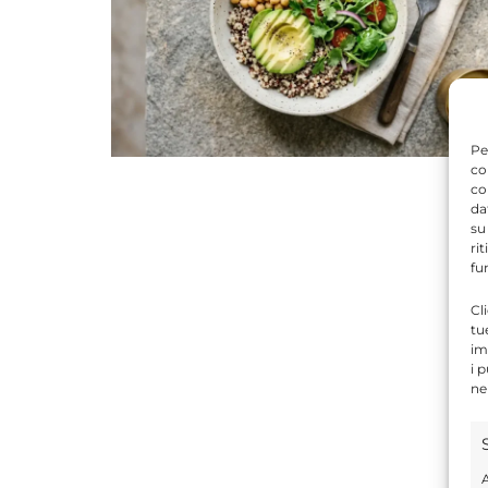
Pe
co
co
da
su
ri
fu
Cl
tu
im
i 
ne
A