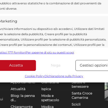
ubblico attraverso statistiche o la combinazione di dati provenienti da
onti diverse.
Marketing
rchiviare informazioni su dispositivo e/o accedervi, Utilizzare dati limitati
er la selezione della pubblicità, Creare profili per la pubblicità
ersonalizzata, Utilizzare profili per la selezione di pubblicità personalizzata,
reare profili per la personalizzazione dei contenuti, Utilizzare profili per la
elezione di contenuti personalizzati, Sviluppare e migliorare i servizi,
stisci 1771 fornitori
Per saperne di più su questi scopi
tilizzare dati limitati per la selezione dei contenuti.
Accetta
Nega
Gestisci opzioni
Funzionalità
Sempre attiv
Sezioni
U
DR
bbinare e combinare dati provenienti da altre fonti di dati,
Cookie Policy
Dichiarazione sulla Privacy
ollegare diversi dispositivi, Identificare i dispositivi in base
Appuntamenti
Giarratana
Salute e
alle informazioni trasmesse automaticamente.
benessere
Attualità
Ispica
Santa Croce
Blog: la penna
Moda e
Camerina
Utilizzare dati di geolocalizzazione precisi, Riconoscere i
ui
di…
spettacolo
dispositivi in base a informazioni richieste attivamente.
Scicli
Chiaramonte
Modica