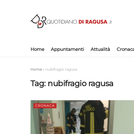
Home
Appuntamenti
Attualità
Cronac
Home
»
nubifragio ragusa
Tag:
nubifragio ragusa
CRONACA