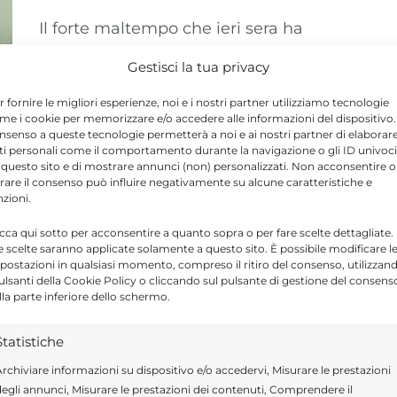
Il forte maltempo che ieri sera ha
interessato la provincia di Ragusa ha
Gestisci la tua privacy
creato forti disagi per allagamenti in
alcuni ...
r fornire le migliori esperienze, noi e i nostri partner utilizziamo tecnologie
me i cookie per memorizzare e/o accedere alle informazioni del dispositivo. 
nsenso a queste tecnologie permetterà a noi e ai nostri partner di elaborar
ti personali come il comportamento durante la navigazione o gli ID univoci
 questo sito e di mostrare annunci (non) personalizzati. Non acconsentire o
tirare il consenso può influire negativamente su alcune caratteristiche e
nzioni.
icca qui sotto per acconsentire a quanto sopra o per fare scelte dettagliate.
e scelte saranno applicate solamente a questo sito. È possibile modificare l
postazioni in qualsiasi momento, compreso il ritiro del consenso, utilizzan
pulsanti della Cookie Policy o cliccando sul pulsante di gestione del consens
lla parte inferiore dello schermo.
Statistiche
rchiviare informazioni su dispositivo e/o accedervi, Misurare le prestazioni
egli annunci, Misurare le prestazioni dei contenuti, Comprendere il