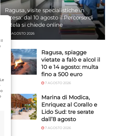
Ragusa, visite specialistiche in
attesa: dal 10 agosto il Percorso di
tutela si chiede online
7 AGOSTO 2026
Il
e
Ragusa, spiagge
vietate a falò e alcol il
10 e 14 agosto: multa
fino a 500 euro
 Le
7 AGOSTO 2026
e
do
o
Marina di Modica,
Enriquez al Corallo e
Lido Sud: tre serate
dall’8 agosto
7 AGOSTO 2026