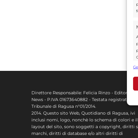
p
f
A
p
p
C
s
Ge
U
Direttore Responsabile: Felicia Rinzo - Editore Q
A
News - P.IVA 01673640882 - Testata registrata al
C
Tribunale di Ragusa n°01/2014.
2014. Questo sito Web, Quotidiano di Ragusa, ivi
inclusi nomi, logo, nonchè lo schema di colori e il
layout del sito, sono soggetti a copyright, diritti s
marchi, diritti di database e/o altri diritti di