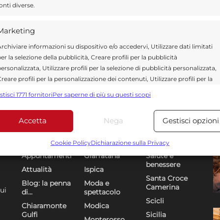
onti diverse.
Marketing
rchiviare informazioni su dispositivo e/o accedervi, Utilizzare dati limitati
er la selezione della pubblicità, Creare profili per la pubblicità
ersonalizzata, Utilizzare profili per la selezione di pubblicità personalizzata,
reare profili per la personalizzazione dei contenuti, Utilizzare profili per la
elezione di contenuti personalizzati, Sviluppare e migliorare i servizi,
stisci 1771 fornitori
Per saperne di più su questi scopi
tilizzare dati limitati per la selezione dei contenuti.
Accetta
Nega
Gestisci opzioni
Funzionalità
Sempre attiv
Sezioni
U
DR
bbinare e combinare dati provenienti da altre fonti di dati,
Cookie Policy
Dichiarazione sulla Privacy
ollegare diversi dispositivi, Identificare i dispositivi in base
Appuntamenti
Giarratana
Salute e
alle informazioni trasmesse automaticamente.
benessere
Attualità
Ispica
Santa Croce
Blog: la penna
Moda e
Camerina
Utilizzare dati di geolocalizzazione precisi, Riconoscere i
ui
di…
spettacolo
dispositivi in base a informazioni richieste attivamente.
Scicli
Chiaramonte
Modica
Gulfi
Sicilia
Monterosso