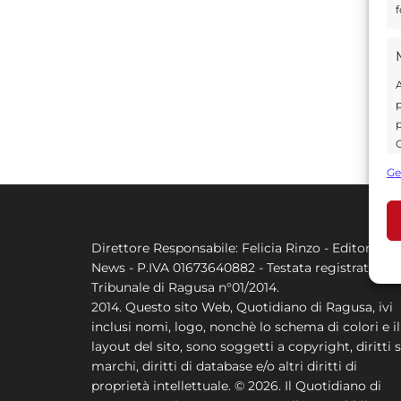
f
A
p
p
C
s
Ge
U
Direttore Responsabile: Felicia Rinzo - Editore Q
A
News - P.IVA 01673640882 - Testata registrata al
C
Tribunale di Ragusa n°01/2014.
2014. Questo sito Web, Quotidiano di Ragusa, ivi
inclusi nomi, logo, nonchè lo schema di colori e il
layout del sito, sono soggetti a copyright, diritti s
marchi, diritti di database e/o altri diritti di
proprietà intellettuale. © 2026. Il Quotidiano di