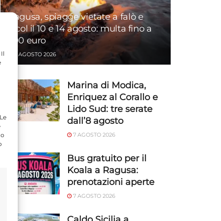
Ragusa, spiagge vietate a falò e
alcol il 10 e 14 agosto: multa fino a
500 euro
Il
7 AGOSTO 2026
e
Marina di Modica,
Enriquez al Corallo e
Lido Sud: tre serate
 Le
dall’8 agosto
e
do
7 AGOSTO 2026
o
Bus gratuito per il
Koala a Ragusa:
prenotazioni aperte
7 AGOSTO 2026
Caldo Sicilia a