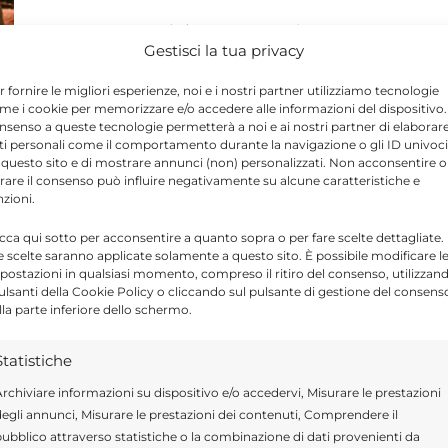
L'assegno sociale aumenterà per
Gestisci la tua privacy
l'inflazione nel 2027, ma cresce l'età per
l'accesso: serviranno fino a 67 anni e 3
r fornire le migliori esperienze, noi e i nostri partner utilizziamo tecnologie
me i cookie per memorizzare e/o accedere alle informazioni del dispositivo. 
mesi. ...
nsenso a queste tecnologie permetterà a noi e ai nostri partner di elaborar
ti personali come il comportamento durante la navigazione o gli ID univoci
 questo sito e di mostrare annunci (non) personalizzati. Non acconsentire o
tirare il consenso può influire negativamente su alcune caratteristiche e
nzioni.
icca qui sotto per acconsentire a quanto sopra o per fare scelte dettagliate.
e scelte saranno applicate solamente a questo sito. È possibile modificare l
postazioni in qualsiasi momento, compreso il ritiro del consenso, utilizzan
pulsanti della Cookie Policy o cliccando sul pulsante di gestione del consens
lla parte inferiore dello schermo.
Statistiche
rchiviare informazioni su dispositivo e/o accedervi, Misurare le prestazioni
egli annunci, Misurare le prestazioni dei contenuti, Comprendere il
ubblico attraverso statistiche o la combinazione di dati provenienti da