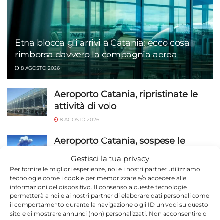
Etna blocca gli arrivi a Catania: ecco cosa
rimborsa davvero la compagnia aerea
8 AGOSTO 2026
Aeroporto Catania, ripristinate le
attività di volo
8 AGOSTO 2026
Aeroporto Catania, sospese le
operazioni di volo per Etna in
Gestisci la tua privacy
eruzione e nuvola di cenere
Per fornire le migliori esperienze, noi e i nostri partner utilizziamo
vulcanica
tecnologie come i cookie per memorizzare e/o accedere alle
informazioni del dispositivo. Il consenso a queste tecnologie
8 AGOSTO 2026
permetterà a noi e ai nostri partner di elaborare dati personali come
il comportamento durante la navigazione o gli ID univoci su questo
PFM a Marina di Modica l’11 agosto:
sito e di mostrare annunci (non) personalizzati. Non acconsentire o