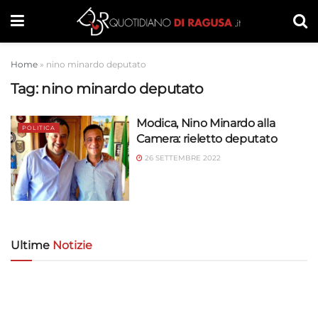
Home
»
nino minardo deputato
Tag:
nino minardo deputato
Modica, Nino Minardo alla
POLITICA
Camera: rieletto deputato
26 SETTEMBRE 2022
Ultime
Notizie