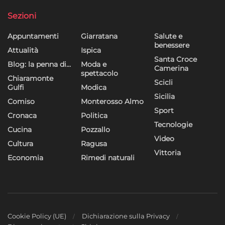
dei contenuti, Utilizzare profili per la selezione di contenuti
personalizzati, Sviluppare e migliorare i servizi, Utilizzare dati
Sezioni
limitati per la selezione dei contenuti.
Appuntamenti
Giarratana
Salute e
benessere
Funzionalità
Sempre attivo
Attualità
Ispica
Santa Croce
Blog: la penna di…
Moda e
Abbinare e combinare dati provenienti da altre
Camerina
spettacolo
fonti di dati, Collegare diversi dispositivi,
Chiaramonte
Scicli
Identificare i dispositivi in base alle informazioni
Gulfi
Modica
Sicilia
trasmesse automaticamente.
Comiso
Monterosso Almo
Sport
Cronaca
Politica
Utilizzare dati di geolocalizzazione precisi,
Tecnologie
Cucina
Pozzallo
Riconoscere i dispositivi in base a informazioni
Video
Cultura
Ragusa
richieste attivamente.
Vittoria
Economia
Rimedi naturali
Garantire la sicurezza, prevenire e
rilevare frodi, correggere errori, Erogare
e presentare pubblicità e contenuto,
Sempre attivo
Salvare e comunicare le scelte sulla
privacy.
Cookie Policy (UE)
Dichiarazione sulla Privacy