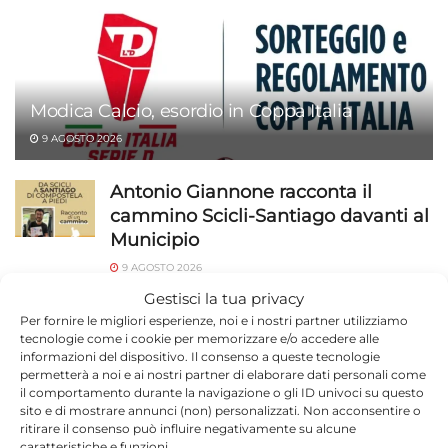
Modica Calcio, esordio in Coppa Italia
9 AGOSTO 2026
Antonio Giannone racconta il
cammino Scicli-Santiago davanti al
Municipio
9 AGOSTO 2026
Gestisci la tua privacy
Modica, 56 anni dopo il diploma: la
Per fornire le migliori esperienze, noi e i nostri partner utilizziamo
Quinta C torna insieme
tecnologie come i cookie per memorizzare e/o accedere alle
informazioni del dispositivo. Il consenso a queste tecnologie
9 AGOSTO 2026
permetterà a noi e ai nostri partner di elaborare dati personali come
il comportamento durante la navigazione o gli ID univoci su questo
Ragusa, un anno di stop e poi il via:
sito e di mostrare annunci (non) personalizzati. Non acconsentire o
Home Care Premium dal 1° ottobre
ritirare il consenso può influire negativamente su alcune
caratteristiche e funzioni.