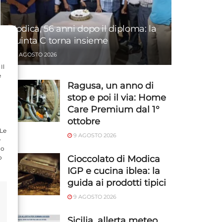
Modica, 56 anni dopo il diploma: la
Quinta C torna insieme
9 AGOSTO 2026
Il
e
Ragusa, un anno di
stop e poi il via: Home
Care Premium dal 1°
ottobre
 Le
9 AGOSTO 2026
e
do
Cioccolato di Modica
o
IGP e cucina iblea: la
guida ai prodotti tipici
9 AGOSTO 2026
Sicilia, allerta meteo