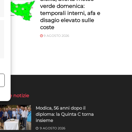
verde domenica:
temporali interni, afa e
disagio elevato sulle
coste
9 AGOSTO 2026
o
ltime notizie
Modica, 56 anni dopo il
diploma: la Quinta C torna
insieme
9 AGOSTO 2026