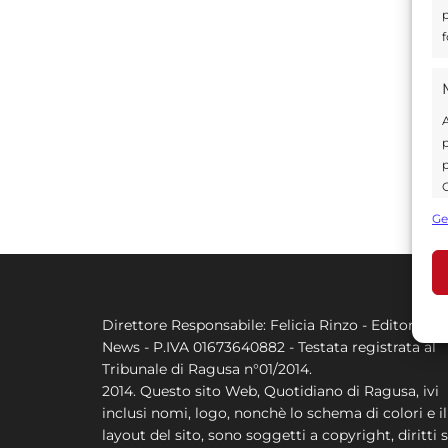
p
f
A
p
p
C
s
Ge
U
A
Direttore Responsabile: Felicia Rinzo - Editore Q
C
News - P.IVA 01673640882 - Testata registrata al
Tribunale di Ragusa n°01/2014.
2014. Questo sito Web, Quotidiano di Ragusa, ivi
inclusi nomi, logo, nonchè lo schema di colori e il
layout del sito, sono soggetti a copyright, diritti s