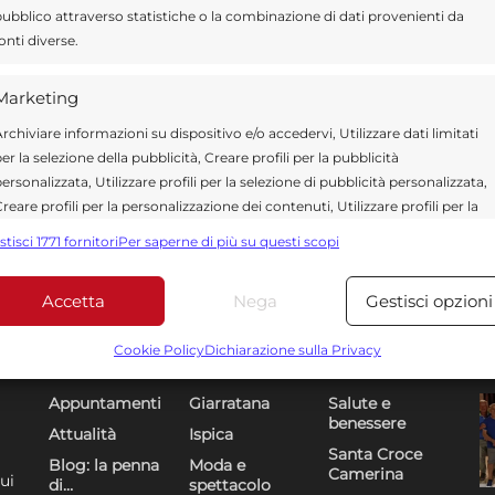
ubblico attraverso statistiche o la combinazione di dati provenienti da
onti diverse.
Marketing
rchiviare informazioni su dispositivo e/o accedervi, Utilizzare dati limitati
er la selezione della pubblicità, Creare profili per la pubblicità
ersonalizzata, Utilizzare profili per la selezione di pubblicità personalizzata,
reare profili per la personalizzazione dei contenuti, Utilizzare profili per la
elezione di contenuti personalizzati, Sviluppare e migliorare i servizi,
stisci 1771 fornitori
Per saperne di più su questi scopi
tilizzare dati limitati per la selezione dei contenuti.
Accetta
Nega
Gestisci opzioni
Funzionalità
Sempre attiv
bbinare e combinare dati provenienti da altre fonti di dati,
Cookie Policy
Dichiarazione sulla Privacy
Sezioni
U
DR
ollegare diversi dispositivi, Identificare i dispositivi in base
alle informazioni trasmesse automaticamente.
Appuntamenti
Giarratana
Salute e
benessere
Attualità
Ispica
Utilizzare dati di geolocalizzazione precisi, Riconoscere i
Santa Croce
Blog: la penna
Moda e
Camerina
dispositivi in base a informazioni richieste attivamente.
ui
di…
spettacolo