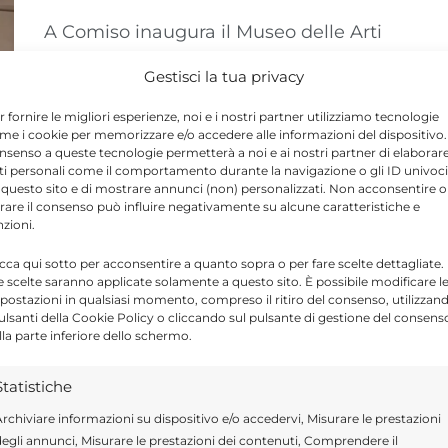
A Comiso inaugura il Museo delle Arti
Ceramiche dedicato a Nino Caruso:
Gestisci la tua privacy
oltre 100 opere alla Fondazione
Bufalino. Scopri il ...
r fornire le migliori esperienze, noi e i nostri partner utilizziamo tecnologie
me i cookie per memorizzare e/o accedere alle informazioni del dispositivo. 
nsenso a queste tecnologie permetterà a noi e ai nostri partner di elaborar
ti personali come il comportamento durante la navigazione o gli ID univoci
 questo sito e di mostrare annunci (non) personalizzati. Non acconsentire o
tirare il consenso può influire negativamente su alcune caratteristiche e
nzioni.
icca qui sotto per acconsentire a quanto sopra o per fare scelte dettagliate.
e scelte saranno applicate solamente a questo sito. È possibile modificare l
postazioni in qualsiasi momento, compreso il ritiro del consenso, utilizzan
pulsanti della Cookie Policy o cliccando sul pulsante di gestione del consens
lla parte inferiore dello schermo.
Statistiche
rchiviare informazioni su dispositivo e/o accedervi, Misurare le prestazioni
egli annunci, Misurare le prestazioni dei contenuti, Comprendere il