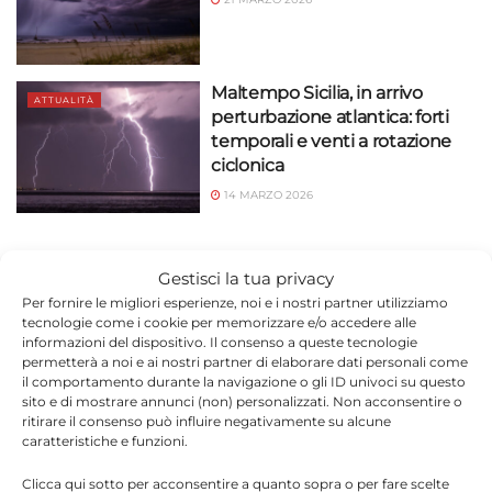
Maltempo Sicilia, in arrivo
ATTUALITÀ
perturbazione atlantica: forti
temporali e venti a rotazione
ciclonica
14 MARZO 2026
Gestisci la tua privacy
Ultime
Notizie
Per fornire le migliori esperienze, noi e i nostri partner utilizziamo
tecnologie come i cookie per memorizzare e/o accedere alle
informazioni del dispositivo. Il consenso a queste tecnologie
permetterà a noi e ai nostri partner di elaborare dati personali come
il comportamento durante la navigazione o gli ID univoci su questo
sito e di mostrare annunci (non) personalizzati. Non acconsentire o
ritirare il consenso può influire negativamente su alcune
caratteristiche e funzioni.
Modica, crisi ANFFAS: mercoledì il Comune
Clicca qui sotto per acconsentire a quanto sopra o per fare scelte
riunisce il terzo settore per tutelare le