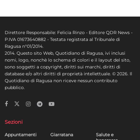
Funzionalità
Sempre attivo
Abbinare e combinare dati provenienti da altre
Direttore Responsabile: Felicia Rinzo - Editore QDR News -
fonti di dati, Collegare diversi dispositivi,
P.IVA 01673640882 - Testata registrata al Tribunale di
Identificare i dispositivi in base alle informazioni
Ragusa n°01/2014.
trasmesse automaticamente.
2014. Questo sito Web, Quotidiano di Ragusa, ivi inclusi
nomi, logo, nonchè lo schema di colori e il layout del sito,
Utilizzare dati di geolocalizzazione precisi,
sono soggetti a copyright, diritti sui marchi, diritti di
Riconoscere i dispositivi in base a informazioni
database e/o altri diritti di proprietà intellettuale. © 2026. Il
richieste attivamente.
Quotidiano di Ragusa non riceve nessun contributo
pubblico.
Garantire la sicurezza, prevenire e
rilevare frodi, correggere errori, Erogare
e presentare pubblicità e contenuto,
Sempre attivo
Salvare e comunicare le scelte sulla
privacy.
Sezioni
Appuntamenti
Giarratana
Salute e