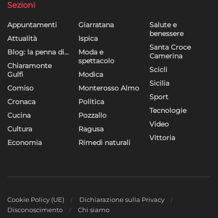
Sezioni
Utilizzare dati di geolocalizzazione precisi,
Riconoscere i dispositivi in base a informazioni
Appuntamenti
Giarratana
Salute e
richieste attivamente.
benessere
Attualità
Ispica
Santa Croce
Blog: la penna di…
Moda e
Garantire la sicurezza, prevenire e
Camerina
spettacolo
rilevare frodi, correggere errori, Erogare
Chiaramonte
Scicli
e presentare pubblicità e contenuto,
Gulfi
Modica
Sempre attivo
Sicilia
Salvare e comunicare le scelte sulla
Comiso
Monterosso Almo
privacy.
Sport
Cronaca
Politica
Tecnologie
Cucina
Pozzallo
Video
Cultura
Ragusa
Vittoria
Economia
Rimedi naturali
Cookie Policy (UE)
Dichiarazione sulla Privacy
Disconoscimento
Chi siamo