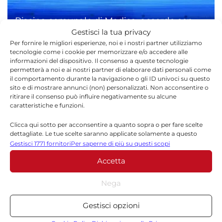
Piscina comunale di Modica, accordo con
Gestisci la tua privacy
l’ex gestore: riapertura tra qualche settimana
Per fornire le migliori esperienze, noi e i nostri partner utilizziamo
7 AGOSTO 2026
tecnologie come i cookie per memorizzare e/o accedere alle
informazioni del dispositivo. Il consenso a queste tecnologie
permetterà a noi e ai nostri partner di elaborare dati personali come
Etna in eruzione, Catania: arrivi
il comportamento durante la navigazione o gli ID univoci su questo
sospesi a Fontanarossa
sito e di mostrare annunci (non) personalizzati. Non acconsentire o
ritirare il consenso può influire negativamente su alcune
7 AGOSTO 2026
caratteristiche e funzioni.
Ragusa, spaccia mentre è ai
Clicca qui sotto per acconsentire a quanto sopra o per fare scelte
domiciliari: cocaina trovata nel
dettagliate. Le tue scelte saranno applicate solamente a questo
bagno
sito. È possibile modificare le impostazioni in qualsiasi momento,
Gestisci 1771 fornitori
Per saperne di più su questi scopi
compreso il ritiro del consenso, utilizzando i pulsanti della Cookie
7 AGOSTO 2026
Accetta
Policy o cliccando sul pulsante di gestione del consenso nella parte
inferiore dello schermo.
Guardia Costiera di Pozzallo, oltre
Nega
1.200 controlli sul litorale ibleo:
Statistiche
intensificati per Ferragosto
Gestisci opzioni
Archiviare informazioni su dispositivo e/o accedervi, Misurare le
7 AGOSTO 2026
prestazioni degli annunci, Misurare le prestazioni dei contenuti,