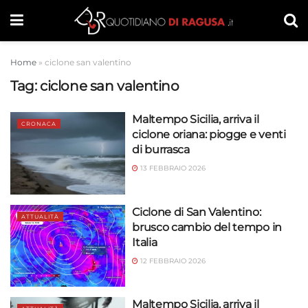
Home
»
ciclone san valentino
Tag:
ciclone san valentino
Maltempo Sicilia, arriva il
CRONACA
ciclone oriana: piogge e venti
di burrasca
13 FEBBRAIO 2026
Ciclone di San Valentino:
ATTUALITÀ
brusco cambio del tempo in
Italia
12 FEBBRAIO 2026
Maltempo Sicilia, arriva il