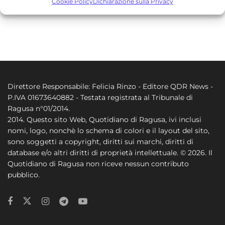
Cookie Policy
Dichiarazione sulla Privacy
Comprendere il pubblico attraverso statistiche o la
combinazione di dati provenienti da fonti diverse.
Marketing
Archiviare informazioni su dispositivo e/o accedervi, Utilizzare
dati limitati per la selezione della pubblicità, Creare profili per la
pubblicità personalizzata, Utilizzare profili per la selezione di
Direttore Responsabile: Felicia Rinzo - Editore QDR News -
pubblicità personalizzata, Creare profili per la personalizzazione
P.IVA 01673640882 - Testata registrata al Tribunale di
dei contenuti, Utilizzare profili per la selezione di contenuti
Ragusa n°01/2014.
personalizzati, Sviluppare e migliorare i servizi, Utilizzare dati
2014. Questo sito Web, Quotidiano di Ragusa, ivi inclusi
limitati per la selezione dei contenuti.
nomi, logo, nonchè lo schema di colori e il layout del sito,
sono soggetti a copyright, diritti sui marchi, diritti di
database e/o altri diritti di proprietà intellettuale. © 2026. Il
Funzionalità
Sempre attivo
Quotidiano di Ragusa non riceve nessun contributo
Abbinare e combinare dati provenienti da altre
pubblico.
fonti di dati, Collegare diversi dispositivi,
Identificare i dispositivi in base alle informazioni
trasmesse automaticamente.