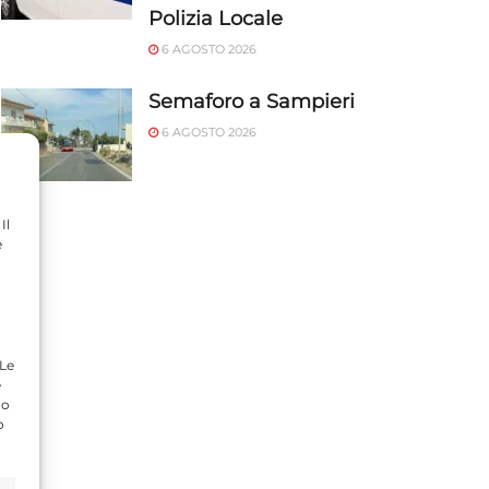
Polizia Locale
6 AGOSTO 2026
Semaforo a Sampieri
6 AGOSTO 2026
Il
e
 Le
e
do
o