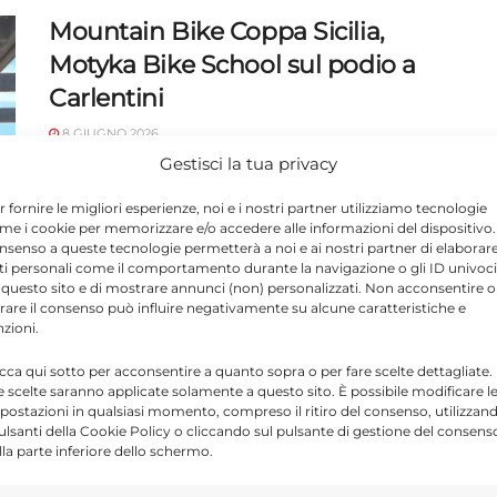
Mountain Bike Coppa Sicilia,
Motyka Bike School sul podio a
Carlentini
8 GIUGNO 2026
Gestisci la tua privacy
Motyka Bike School protagonista a
Carlentini nella Coppa Sicilia MTB:
r fornire le migliori esperienze, noi e i nostri partner utilizziamo tecnologie
me i cookie per memorizzare e/o accedere alle informazioni del dispositivo. 
quattro podi individuali e terzo posto
nsenso a queste tecnologie permetterà a noi e ai nostri partner di elaborar
tra le società
ti personali come il comportamento durante la navigazione o gli ID univoci
 questo sito e di mostrare annunci (non) personalizzati. Non acconsentire o
tirare il consenso può influire negativamente su alcune caratteristiche e
nzioni.
Modica, Motyka Bike School
icca qui sotto per acconsentire a quanto sopra o per fare scelte dettagliate.
prima a Palermo nella tappa su
e scelte saranno applicate solamente a questo sito. È possibile modificare l
strada
postazioni in qualsiasi momento, compreso il ritiro del consenso, utilizzan
pulsanti della Cookie Policy o cliccando sul pulsante di gestione del consens
lla parte inferiore dello schermo.
31 MAGGIO 2026
Motyka Bike School Modica conquista il