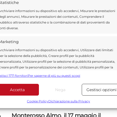
Statistiche
primo posto tra le società nella seconda
rchiviare informazioni su dispositivo e/o accedervi, Misurare le prestazioni
tappa su strada disputata a Palermo.
egli annunci, Misurare le prestazioni dei contenuti, Comprendere il
ubblico attraverso statistiche o la combinazione di dati provenienti da
onti diverse.
Marina di Ragusa, Motyka Bike
Marketing
School vince prima tappa strada
rchiviare informazioni su dispositivo e/o accedervi, Utilizzare dati limitati
er la selezione della pubblicità, Creare profili per la pubblicità
17 MAGGIO 2026
ersonalizzata, Utilizzare profili per la selezione di pubblicità personalizzata,
Marina di Ragusa ciclismo giovanile,
reare profili per la personalizzazione dei contenuti, Utilizzare profili per la
elezione di contenuti personalizzati, Sviluppare e migliorare i servizi,
Motyka Bike School vince la prima
stisci 1771 fornitori
Per saperne di più su questi scopi
tilizzare dati limitati per la selezione dei contenuti.
tappa strada. Successi per Modica e
risultati di squadra.
Accetta
Nega
Gestisci opzioni
Funzionalità
Sempre attiv
bbinare e combinare dati provenienti da altre fonti di dati,
Cookie Policy
Dichiarazione sulla Privacy
ollegare diversi dispositivi, Identificare i dispositivi in base
alle informazioni trasmesse automaticamente.
Monterosso Almo, il 17 maggio il