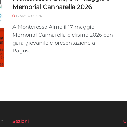
Memorial Cannarella 2026
Utilizzare dati di geolocalizzazione precisi, Riconoscere i
dispositivi in base a informazioni richieste attivamente.
14 MAGGIO 2026
A Monterosso Almo il 17 maggio
Garantire la sicurezza, prevenire e rilevare frodi,
Memorial Cannarella ciclismo 2026 con
correggere errori, Erogare e presentare
Sempre attiv
gara giovanile e presentazione a
pubblicità e contenuto, Salvare e comunicare le
scelte sulla privacy.
Ragusa
Sezioni
U
DR